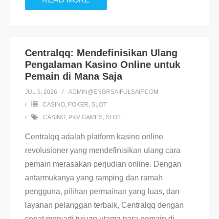
Centralqq: Mendefinisikan Ulang
Pengalaman Kasino Online untuk
Pemain di Mana Saja
JUL 5, 2026
ADMIN@ENGRSAIFULSAIF.COM
CASINO
,
POKER
,
SLOT
CASINO
,
PKV GAMES
,
SLOT
Centralqq adalah platform kasino online
revolusioner yang mendefinisikan ulang cara
pemain merasakan perjudian online. Dengan
antarmukanya yang ramping dan ramah
pengguna, pilihan permainan yang luas, dan
layanan pelanggan terbaik, Centralqq dengan
cepat menjadi tujuan utama para pemain di