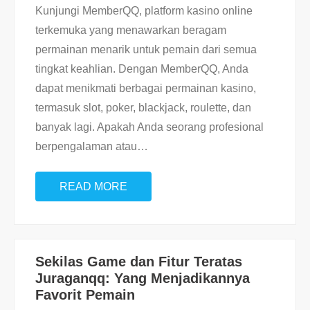
Kunjungi MemberQQ, platform kasino online
terkemuka yang menawarkan beragam
permainan menarik untuk pemain dari semua
tingkat keahlian. Dengan MemberQQ, Anda
dapat menikmati berbagai permainan kasino,
termasuk slot, poker, blackjack, roulette, dan
banyak lagi. Apakah Anda seorang profesional
berpengalaman atau
…
READ MORE
Sekilas Game dan Fitur Teratas
Juraganqq: Yang Menjadikannya
Favorit Pemain