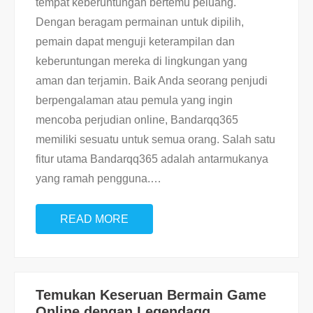
tempat keberuntungan bertemu peluang.
Dengan beragam permainan untuk dipilih,
pemain dapat menguji keterampilan dan
keberuntungan mereka di lingkungan yang
aman dan terjamin. Baik Anda seorang penjudi
berpengalaman atau pemula yang ingin
mencoba perjudian online, Bandarqq365
memiliki sesuatu untuk semua orang. Salah satu
fitur utama Bandarqq365 adalah antarmukanya
yang ramah pengguna.
…
READ MORE
Temukan Keseruan Bermain Game
Online dengan Legendaqq