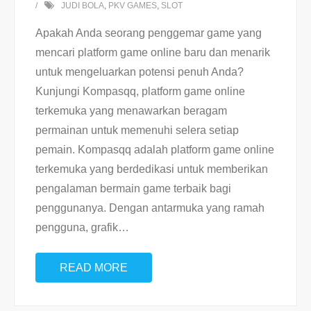
JUDI BOLA
,
PKV GAMES
,
SLOT
Apakah Anda seorang penggemar game yang
mencari platform game online baru dan menarik
untuk mengeluarkan potensi penuh Anda?
Kunjungi Kompasqq, platform game online
terkemuka yang menawarkan beragam
permainan untuk memenuhi selera setiap
pemain. Kompasqq adalah platform game online
terkemuka yang berdedikasi untuk memberikan
pengalaman bermain game terbaik bagi
penggunanya. Dengan antarmuka yang ramah
pengguna, grafik
…
READ MORE