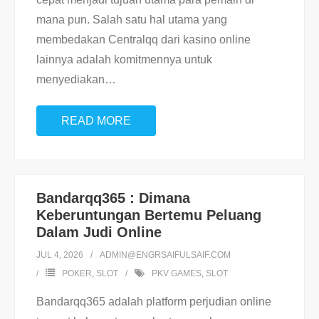
mana pun. Salah satu hal utama yang
membedakan Centralqq dari kasino online
lainnya adalah komitmennya untuk
menyediakan
…
READ MORE
Bandarqq365 : Dimana
Keberuntungan Bertemu Peluang
Dalam Judi Online
JUL 4, 2026
ADMIN@ENGRSAIFULSAIF.COM
POKER
,
SLOT
PKV GAMES
,
SLOT
Bandarqq365 adalah platform perjudian online