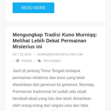
READ MORE
Mengungkap Tradisi Kuno Murniqq:
Melihat Lebih Dekat Permainan
Misterius ini
OCT 10, 2024
ADMIN@ENGRSAIFULSAIF.COM
POKER
PKV GAMES
Jauh di jantung Timur Tengah terdapat
permainan misterius dan kuno yang telah
diwariskan dari generasi ke generasi: Murniqq.
Permainan tradisional ini sudah ada sejak
berabad-abad yang lalu dan telah dimainkan
oleh orang-orang dari segala usia dan latar