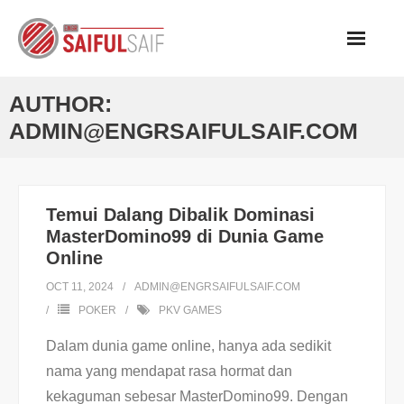
Skip
to
content
AUTHOR:
ADMIN@ENGRSAIFULSAIF.COM
Temui Dalang Dibalik Dominasi
MasterDomino99 di Dunia Game
Online
OCT 11, 2024
ADMIN@ENGRSAIFULSAIF.COM
POKER
PKV GAMES
Dalam dunia game online, hanya ada sedikit
nama yang mendapat rasa hormat dan
kekaguman sebesar MasterDomino99. Dengan