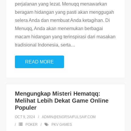
perjalanan yang lezat. Menuqq menawarkan
beragam hidangan yang pasti akan menggugah
selera Anda dan membuat Anda ketagihan. Di
Menuqq, Anda akan menemukan berbagai
macam hidangan yang terinspirasi dari masakan
tradisional Indonesia, serta
…
READ MORE
Mengungkap Misteri Hematqq:
Melihat Lebih Dekat Game Online
Populer
OCT 9, 2024
ADMIN@ENGRSAIFULSAIF.COM
POKER
PKV GAMES