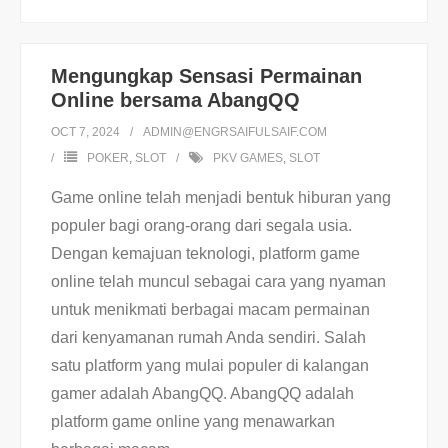
Mengungkap Sensasi Permainan
Online bersama AbangQQ
OCT 7, 2024
ADMIN@ENGRSAIFULSAIF.COM
POKER
,
SLOT
PKV GAMES
,
SLOT
Game online telah menjadi bentuk hiburan yang
populer bagi orang-orang dari segala usia.
Dengan kemajuan teknologi, platform game
online telah muncul sebagai cara yang nyaman
untuk menikmati berbagai macam permainan
dari kenyamanan rumah Anda sendiri. Salah
satu platform yang mulai populer di kalangan
gamer adalah AbangQQ. AbangQQ adalah
platform game online yang menawarkan