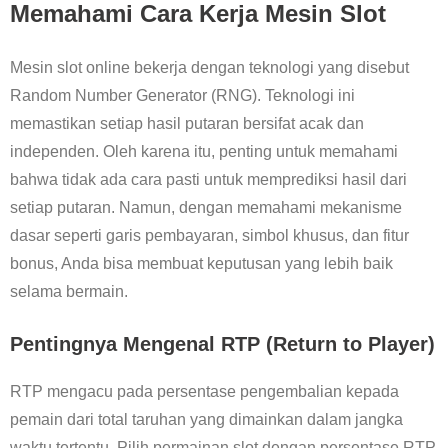
Memahami Cara Kerja Mesin Slot
Mesin slot online bekerja dengan teknologi yang disebut
Random Number Generator (RNG). Teknologi ini
memastikan setiap hasil putaran bersifat acak dan
independen. Oleh karena itu, penting untuk memahami
bahwa tidak ada cara pasti untuk memprediksi hasil dari
setiap putaran. Namun, dengan memahami mekanisme
dasar seperti garis pembayaran, simbol khusus, dan fitur
bonus, Anda bisa membuat keputusan yang lebih baik
selama bermain.
Pentingnya Mengenal RTP (Return to Player)
RTP mengacu pada persentase pengembalian kepada
pemain dari total taruhan yang dimainkan dalam jangka
waktu tertentu. Pilih permainan slot dengan persentase RTP