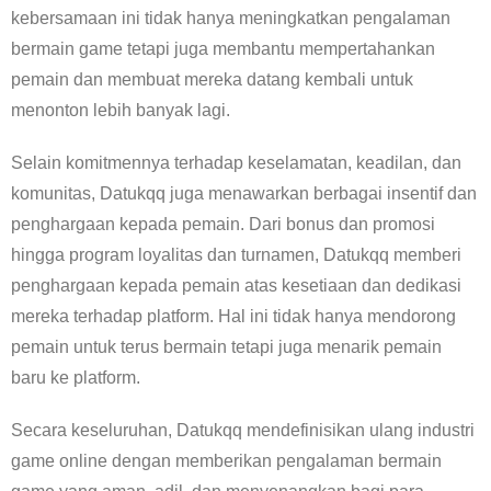
kebersamaan ini tidak hanya meningkatkan pengalaman
bermain game tetapi juga membantu mempertahankan
pemain dan membuat mereka datang kembali untuk
menonton lebih banyak lagi.
Selain komitmennya terhadap keselamatan, keadilan, dan
komunitas, Datukqq juga menawarkan berbagai insentif dan
penghargaan kepada pemain. Dari bonus dan promosi
hingga program loyalitas dan turnamen, Datukqq memberi
penghargaan kepada pemain atas kesetiaan dan dedikasi
mereka terhadap platform. Hal ini tidak hanya mendorong
pemain untuk terus bermain tetapi juga menarik pemain
baru ke platform.
Secara keseluruhan, Datukqq mendefinisikan ulang industri
game online dengan memberikan pengalaman bermain