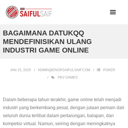
Skip
to
content
BAGAIMANA DATUKQQ
MENDEFINISIKAN ULANG
INDUSTRI GAME ONLINE
JAN 25, 2025
ADMIN@ENGRSAIFULSAIF.COM
POKER
PKV GAMES
Dalam beberapa tahun terakhir, game online telah menjadi
industri yang berkembang pesat, dengan jutaan pemain dari
seluruh dunia terlibat dalam pertarungan, balapan, dan
kompetisi virtual. Namun, seiring dengan meningkatnya