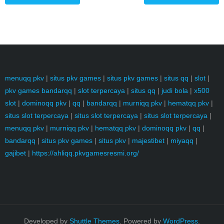
menuqq pkv
|
situs pkv games
|
situs pkv games
|
situs qq
|
slot
|
pkv games bandarqq
|
slot terpercaya
|
situs qq
|
judi bola
|
x500
slot
|
dominoqq pkv
|
qq
|
bandarqq
|
murniqq pkv
|
hematqq pkv
|
situs slot terpercaya
|
situs slot terpercaya
|
situs slot terpercaya
|
menuqq pkv
|
murniqq pkv
|
hematqq pkv
|
dominoqq pkv
|
qq
|
bandarqq
|
situs pkv games
|
situs pkv
|
majestibet
|
miyaqq
|
gajibet
|
https://ahliqq.pkvgamesresmi.org/
Developed by
Shuttle Themes
. Powered by
WordPress
.