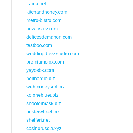
traida.net
kitchandhoney.com
metro-bistro.com
howtosolv.com
delicesdemanon.com
testboo.com
weddingdressstudio.com
premiumplox.com
yayosbk.com
neilhardie.biz
webmoneysurf.biz
kolohebluet.biz
shootermask.biz
busterwheel.biz
shelfari.net
casinorussia.xyz