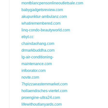
montblancpensonlineoutletsale.com
babygadgetsreview.com
akupunktur-ambulanz.com
whatiremembered.com
linq-condo-beautyworld.com
ebyt.cc
chaindaohang.com
drmarkbuddha.com
lg-air-conditioning-
maintenance.com
infoorator.com
novte.com
7hpizzaeasternmarket.com
hollaendisches-viertel.com
proengine-ultra24.com
lifewithoutlanyards.com