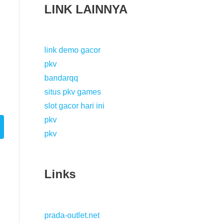
LINK LAINNYA
link demo gacor
pkv
bandarqq
situs pkv games
slot gacor hari ini
pkv
pkv
Links
prada-outlet.net