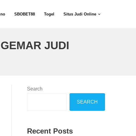
ino
SBOBET88
Togel
Situs Judi Online
GGEMAR JUDI
Search
SEARCH
Recent Posts