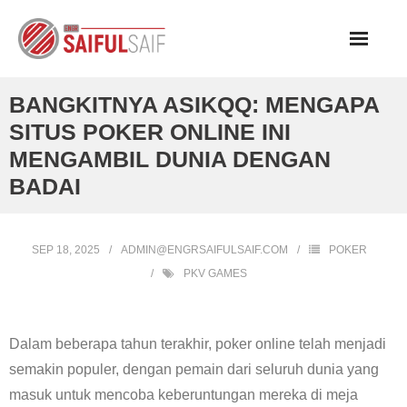
Skip
to
content
BANGKITNYA ASIKQQ: MENGAPA
SITUS POKER ONLINE INI
MENGAMBIL DUNIA DENGAN
BADAI
SEP 18, 2025
ADMIN@ENGRSAIFULSAIF.COM
POKER
PKV GAMES
Dalam beberapa tahun terakhir, poker online telah menjadi
semakin populer, dengan pemain dari seluruh dunia yang
masuk untuk mencoba keberuntungan mereka di meja