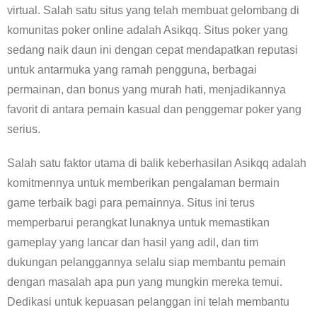
virtual. Salah satu situs yang telah membuat gelombang di
komunitas poker online adalah Asikqq. Situs poker yang
sedang naik daun ini dengan cepat mendapatkan reputasi
untuk antarmuka yang ramah pengguna, berbagai
permainan, dan bonus yang murah hati, menjadikannya
favorit di antara pemain kasual dan penggemar poker yang
serius.
Salah satu faktor utama di balik keberhasilan Asikqq adalah
komitmennya untuk memberikan pengalaman bermain
game terbaik bagi para pemainnya. Situs ini terus
memperbarui perangkat lunaknya untuk memastikan
gameplay yang lancar dan hasil yang adil, dan tim
dukungan pelanggannya selalu siap membantu pemain
dengan masalah apa pun yang mungkin mereka temui.
Dedikasi untuk kepuasan pelanggan ini telah membantu