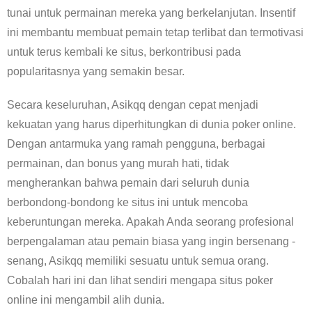
tunai untuk permainan mereka yang berkelanjutan. Insentif
ini membantu membuat pemain tetap terlibat dan termotivasi
untuk terus kembali ke situs, berkontribusi pada
popularitasnya yang semakin besar.
Secara keseluruhan, Asikqq dengan cepat menjadi
kekuatan yang harus diperhitungkan di dunia poker online.
Dengan antarmuka yang ramah pengguna, berbagai
permainan, dan bonus yang murah hati, tidak
mengherankan bahwa pemain dari seluruh dunia
berbondong-bondong ke situs ini untuk mencoba
keberuntungan mereka. Apakah Anda seorang profesional
berpengalaman atau pemain biasa yang ingin bersenang -
senang, Asikqq memiliki sesuatu untuk semua orang.
Cobalah hari ini dan lihat sendiri mengapa situs poker
online ini mengambil alih dunia.