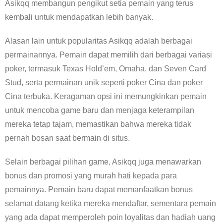
Asikqq membangun pengikut setia pemain yang terus
kembali untuk mendapatkan lebih banyak.
Alasan lain untuk popularitas Asikqq adalah berbagai
permainannya. Pemain dapat memilih dari berbagai variasi
poker, termasuk Texas Hold’em, Omaha, dan Seven Card
Stud, serta permainan unik seperti poker Cina dan poker
Cina terbuka. Keragaman opsi ini memungkinkan pemain
untuk mencoba game baru dan menjaga keterampilan
mereka tetap tajam, memastikan bahwa mereka tidak
pernah bosan saat bermain di situs.
Selain berbagai pilihan game, Asikqq juga menawarkan
bonus dan promosi yang murah hati kepada para
pemainnya. Pemain baru dapat memanfaatkan bonus
selamat datang ketika mereka mendaftar, sementara pemain
yang ada dapat memperoleh poin loyalitas dan hadiah uang