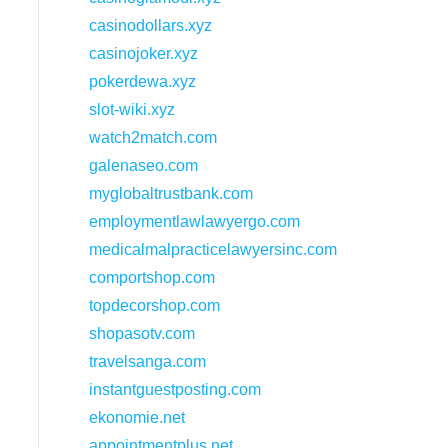
casinodollars.xyz
casinojoker.xyz
pokerdewa.xyz
slot-wiki.xyz
watch2match.com
galenaseo.com
myglobaltrustbank.com
employmentlawlawyergo.com
medicalmalpracticelawyersinc.com
comportshop.com
topdecorshop.com
shopasotv.com
travelsanga.com
instantguestposting.com
ekonomie.net
appointmentplus.net