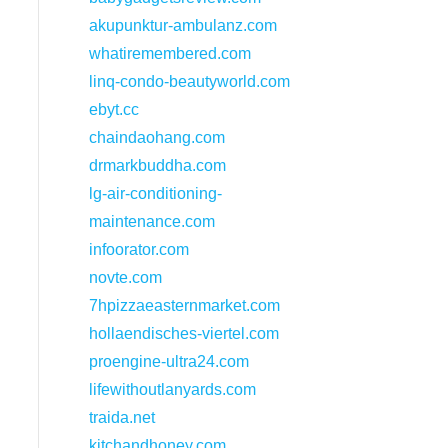
akupunktur-ambulanz.com
whatiremembered.com
linq-condo-beautyworld.com
ebyt.cc
chaindaohang.com
drmarkbuddha.com
lg-air-conditioning-
maintenance.com
infoorator.com
novte.com
7hpizzaeasternmarket.com
hollaendisches-viertel.com
proengine-ultra24.com
lifewithoutlanyards.com
traida.net
kitchandhoney.com