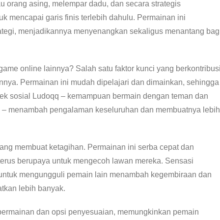
u orang asing, melempar dadu, dan secara strategis
 mencapai garis finis terlebih dahulu. Permainan ini
tegi, menjadikannya menyenangkan sekaligus menantang bag
e online lainnya? Salah satu faktor kunci yang berkontribus
nya. Permainan ini mudah dipelajari dan dimainkan, sehingga
 aspek sosial Ludoqq – kemampuan bermain dengan teman dan
time – menambah pengalaman keseluruhan dan membuatnya lebih
 yang membuat ketagihan. Permainan ini serba cepat dan
 terus berupaya untuk mengecoh lawan mereka. Sensasi
 untuk mengungguli pemain lain menambah kegembiraan dan
kan lebih banyak.
 permainan dan opsi penyesuaian, memungkinkan pemain