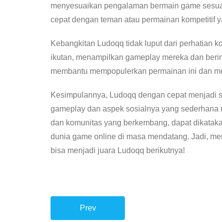
menyesuaikan pengalaman bermain game sesuai 
cepat dengan teman atau permainan kompetitif y
Kebangkitan Ludoqq tidak luput dari perhatian 
ikutan, menampilkan gameplay mereka dan berinte
membantu mempopulerkan permainan ini dan men
Kesimpulannya, Ludoqq dengan cepat menjadi s
gameplay dan aspek sosialnya yang sederhana
dan komunitas yang berkembang, dapat dikatak
dunia game online di masa mendatang. Jadi, me
bisa menjadi juara Ludoqq berikutnya!
Prev