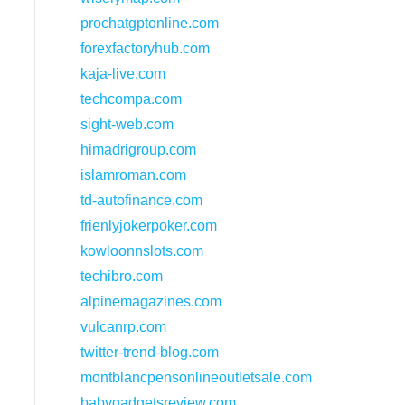
prochatgptonline.com
forexfactoryhub.com
kaja-live.com
techcompa.com
sight-web.com
himadrigroup.com
islamroman.com
td-autofinance.com
frienlyjokerpoker.com
kowloonnslots.com
techibro.com
alpinemagazines.com
vulcanrp.com
twitter-trend-blog.com
montblancpensonlineoutletsale.com
babygadgetsreview.com