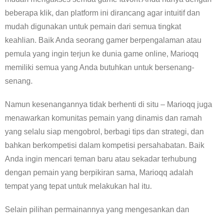
beberapa klik, dan platform ini dirancang agar intuitif dan
mudah digunakan untuk pemain dari semua tingkat
keahlian. Baik Anda seorang gamer berpengalaman atau
pemula yang ingin terjun ke dunia game online, Marioqq
memiliki semua yang Anda butuhkan untuk bersenang-
senang.
Namun kesenangannya tidak berhenti di situ – Marioqq juga
menawarkan komunitas pemain yang dinamis dan ramah
yang selalu siap mengobrol, berbagi tips dan strategi, dan
bahkan berkompetisi dalam kompetisi persahabatan. Baik
Anda ingin mencari teman baru atau sekadar terhubung
dengan pemain yang berpikiran sama, Marioqq adalah
tempat yang tepat untuk melakukan hal itu.
Selain pilihan permainannya yang mengesankan dan