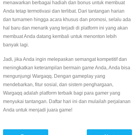
menawarkan berbagai hadiah dan bonus untuk membuat
Anda tetap termotivasi dan terlibat. Dari tantangan harian
dan turnamen hingga acara khusus dan promosi, selalu ada
hal baru dan menarik yang terjadi di platform ini yang akan
membuat Anda datang kembali untuk menonton lebih
banyak lagi.
Jadi, jika Anda ingin melepaskan semangat kompetitif dan
meningkatkan keterampilan bermain game Anda, Anda bisa
mengunjungi Wargaqq. Dengan gameplay yang
mendebarkan, fitur sosial, dan sistem penghargaan,
Wargaqq adalah platform terbaik bagi para gamer yang
menyukai tantangan. Daftar hari ini dan mulailah perjalanan
Anda untuk menjadi juara game!