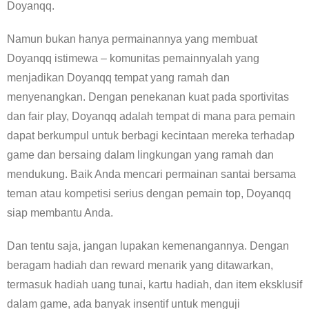
Doyanqq.
Namun bukan hanya permainannya yang membuat
Doyanqq istimewa – komunitas pemainnyalah yang
menjadikan Doyanqq tempat yang ramah dan
menyenangkan. Dengan penekanan kuat pada sportivitas
dan fair play, Doyanqq adalah tempat di mana para pemain
dapat berkumpul untuk berbagi kecintaan mereka terhadap
game dan bersaing dalam lingkungan yang ramah dan
mendukung. Baik Anda mencari permainan santai bersama
teman atau kompetisi serius dengan pemain top, Doyanqq
siap membantu Anda.
Dan tentu saja, jangan lupakan kemenangannya. Dengan
beragam hadiah dan reward menarik yang ditawarkan,
termasuk hadiah uang tunai, kartu hadiah, dan item eksklusif
dalam game, ada banyak insentif untuk menguji