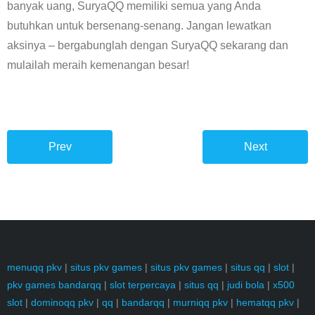
banyak uang, SuryaQQ memiliki semua yang Anda
butuhkan untuk bersenang-senang. Jangan lewatkan
aksinya – bergabunglah dengan SuryaQQ sekarang dan
mulailah meraih kemenangan besar!
Prev
Next
menuqq pkv
|
situs pkv games
|
situs pkv games
|
situs qq
|
slot
|
pkv games bandarqq
|
slot terpercaya
|
situs qq
|
judi bola
|
x500
slot
|
dominoqq pkv
|
qq
|
bandarqq
|
murniqq pkv
|
hematqq pkv
|