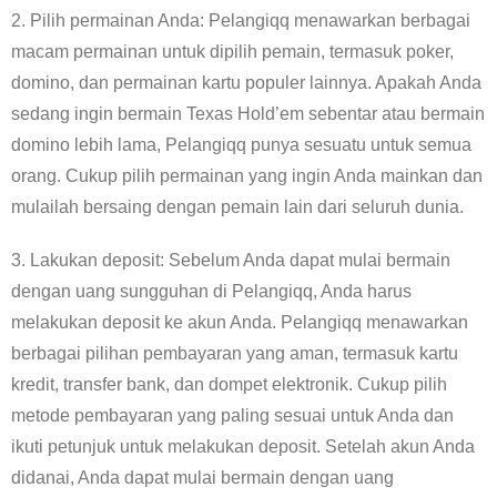
2. Pilih permainan Anda: Pelangiqq menawarkan berbagai
macam permainan untuk dipilih pemain, termasuk poker,
domino, dan permainan kartu populer lainnya. Apakah Anda
sedang ingin bermain Texas Hold’em sebentar atau bermain
domino lebih lama, Pelangiqq punya sesuatu untuk semua
orang. Cukup pilih permainan yang ingin Anda mainkan dan
mulailah bersaing dengan pemain lain dari seluruh dunia.
3. Lakukan deposit: Sebelum Anda dapat mulai bermain
dengan uang sungguhan di Pelangiqq, Anda harus
melakukan deposit ke akun Anda. Pelangiqq menawarkan
berbagai pilihan pembayaran yang aman, termasuk kartu
kredit, transfer bank, dan dompet elektronik. Cukup pilih
metode pembayaran yang paling sesuai untuk Anda dan
ikuti petunjuk untuk melakukan deposit. Setelah akun Anda
didanai, Anda dapat mulai bermain dengan uang