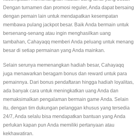
Dengan turnamen dan promosi reguler, Anda dapat bersaing
dengan pemain lain untuk mendapatkan kesempatan
membawa pulang jackpot besar. Baik Anda bermain untuk
bersenang-senang atau ingin menghasilkan uang
tambahan, Cahayaqq memberi Anda peluang untuk menang
besar di setiap permainan yang Anda mainkan.
Selain serunya memenangkan hadiah besar, Cahayaqq
juga menawarkan beragam bonus dan reward untuk para
pemainnya. Dari bonus pendaftaran hingga hadiah loyalitas,
ada banyak cara untuk meningkatkan uang Anda dan
memaksimalkan pengalaman bermain game Anda. Selain
itu, dengan tim dukungan pelanggan khusus yang tersedia
24/7, Anda selalu bisa mendapatkan bantuan yang Anda
perlukan kapan pun Anda memiliki pertanyaan atau
kekhawatiran.