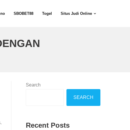
ino
SBOBET88
Togel
Situs Judi Online
 DENGAN
Search
SEARCH
.
Recent Posts