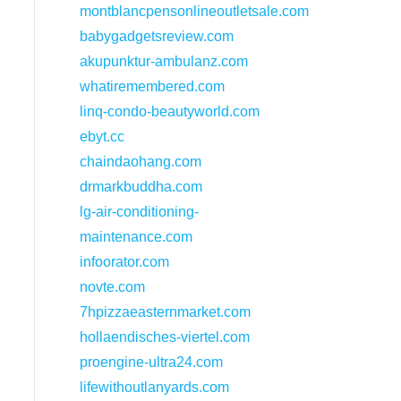
montblancpensonlineoutletsale.com
babygadgetsreview.com
akupunktur-ambulanz.com
whatiremembered.com
linq-condo-beautyworld.com
ebyt.cc
chaindaohang.com
drmarkbuddha.com
lg-air-conditioning-
maintenance.com
infoorator.com
novte.com
7hpizzaeasternmarket.com
hollaendisches-viertel.com
proengine-ultra24.com
lifewithoutlanyards.com