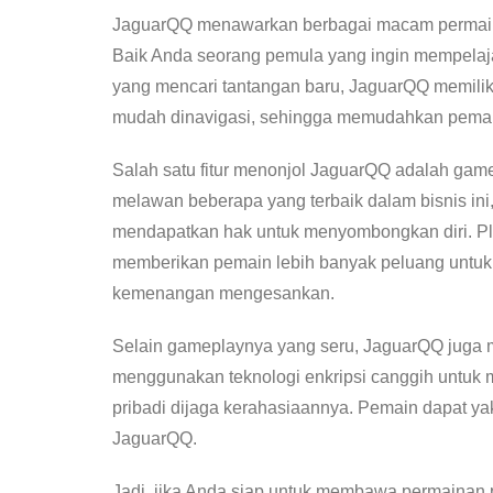
JaguarQQ menawarkan berbagai macam permaina
Baik Anda seorang pemula yang ingin mempelaja
yang mencari tantangan baru, JaguarQQ memilik
mudah dinavigasi, sehingga memudahkan pemai
Salah satu fitur menonjol JaguarQQ adalah gam
melawan beberapa yang terbaik dalam bisnis i
mendapatkan hak untuk menyombongkan diri. Pla
memberikan pemain lebih banyak peluang untu
kemenangan mengesankan.
Selain gameplaynya yang seru, JaguarQQ juga 
menggunakan teknologi enkripsi canggih untuk
pribadi dijaga kerahasiaannya. Pemain dapat y
JaguarQQ.
Jadi, jika Anda siap untuk membawa permainan p