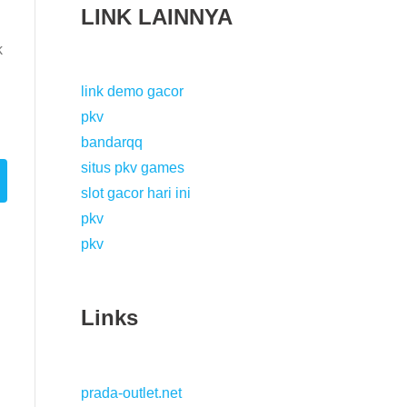
LINK LAINNYA
k
link demo gacor
pkv
bandarqq
situs pkv games
slot gacor hari ini
pkv
pkv
Links
prada-outlet.net