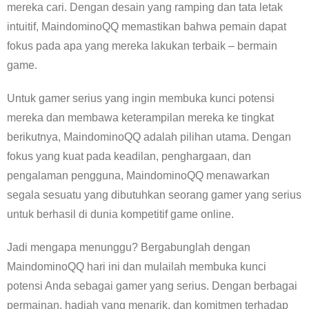
mereka cari. Dengan desain yang ramping dan tata letak
intuitif, MaindominoQQ memastikan bahwa pemain dapat
fokus pada apa yang mereka lakukan terbaik – bermain
game.
Untuk gamer serius yang ingin membuka kunci potensi
mereka dan membawa keterampilan mereka ke tingkat
berikutnya, MaindominoQQ adalah pilihan utama. Dengan
fokus yang kuat pada keadilan, penghargaan, dan
pengalaman pengguna, MaindominoQQ menawarkan
segala sesuatu yang dibutuhkan seorang gamer yang serius
untuk berhasil di dunia kompetitif game online.
Jadi mengapa menunggu? Bergabunglah dengan
MaindominoQQ hari ini dan mulailah membuka kunci
potensi Anda sebagai gamer yang serius. Dengan berbagai
permainan, hadiah yang menarik, dan komitmen terhadap