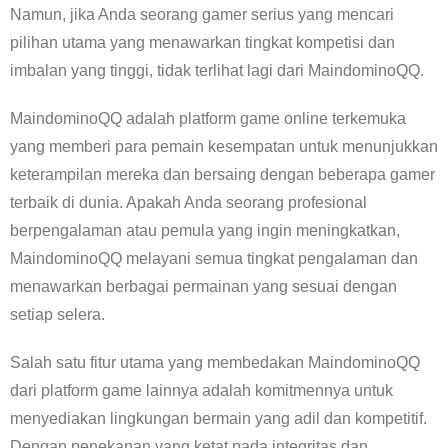
Namun, jika Anda seorang gamer serius yang mencari
pilihan utama yang menawarkan tingkat kompetisi dan
imbalan yang tinggi, tidak terlihat lagi dari MaindominoQQ.
MaindominoQQ adalah platform game online terkemuka
yang memberi para pemain kesempatan untuk menunjukkan
keterampilan mereka dan bersaing dengan beberapa gamer
terbaik di dunia. Apakah Anda seorang profesional
berpengalaman atau pemula yang ingin meningkatkan,
MaindominoQQ melayani semua tingkat pengalaman dan
menawarkan berbagai permainan yang sesuai dengan
setiap selera.
Salah satu fitur utama yang membedakan MaindominoQQ
dari platform game lainnya adalah komitmennya untuk
menyediakan lingkungan bermain yang adil dan kompetitif.
Dengan penekanan yang ketat pada integritas dan