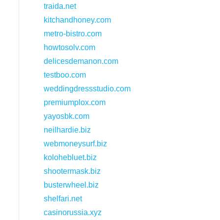
traida.net
kitchandhoney.com
metro-bistro.com
howtosolv.com
delicesdemanon.com
testboo.com
weddingdressstudio.com
premiumplox.com
yayosbk.com
neilhardie.biz
webmoneysurf.biz
kolohebluet.biz
shootermask.biz
busterwheel.biz
shelfari.net
casinorussia.xyz