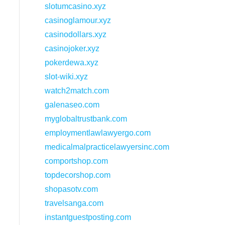
slotumcasino.xyz
casinoglamour.xyz
casinodollars.xyz
casinojoker.xyz
pokerdewa.xyz
slot-wiki.xyz
watch2match.com
galenaseo.com
myglobaltrustbank.com
employmentlawlawyergo.com
medicalmalpracticelawyersinc.com
comportshop.com
topdecorshop.com
shopasotv.com
travelsanga.com
instantguestposting.com