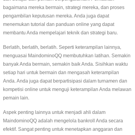
bagaimana mereka bermain, strategi mereka, dan proses
pengambilan keputusan mereka. Anda juga dapat
menemukan tutorial dan panduan online yang dapat
membantu Anda mempelajari teknik dan strategi baru.
Berlatih, berlatih, berlatih. Seperti keterampilan lainnya,
menguasai MaindominoQQ membutuhkan latihan. Semakin
banyak Anda bermain, semakin baik Anda. Sisihkan waktu
setiap hari untuk bermain dan mengasah keterampilan
Anda. Anda juga dapat berpartisipasi dalam turnamen dan
kompetisi online untuk menguji keterampilan Anda melawan
pemain lain.
Aspek penting lainnya untuk menjadi ahli dalam
MaindominoQQ adalah mengelola bankroll Anda secara
efektif. Sangat penting untuk menetapkan anggaran dan