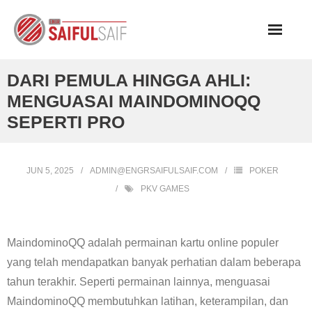
Skip
to
content
DARI PEMULA HINGGA AHLI:
MENGUASAI MAINDOMINOQQ
SEPERTI PRO
JUN 5, 2025
ADMIN@ENGRSAIFULSAIF.COM
POKER
PKV GAMES
MaindominoQQ adalah permainan kartu online populer
yang telah mendapatkan banyak perhatian dalam beberapa
tahun terakhir. Seperti permainan lainnya, menguasai
MaindominoQQ membutuhkan latihan, keterampilan, dan