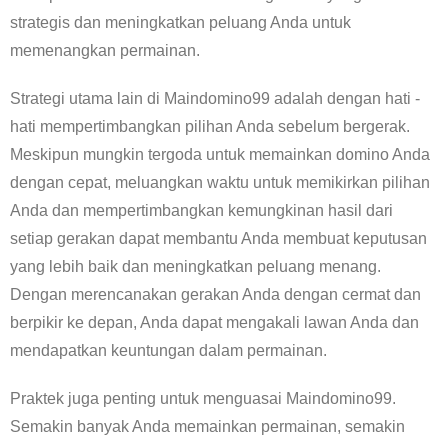
strategis dan meningkatkan peluang Anda untuk
memenangkan permainan.
Strategi utama lain di Maindomino99 adalah dengan hati -
hati mempertimbangkan pilihan Anda sebelum bergerak.
Meskipun mungkin tergoda untuk memainkan domino Anda
dengan cepat, meluangkan waktu untuk memikirkan pilihan
Anda dan mempertimbangkan kemungkinan hasil dari
setiap gerakan dapat membantu Anda membuat keputusan
yang lebih baik dan meningkatkan peluang menang.
Dengan merencanakan gerakan Anda dengan cermat dan
berpikir ke depan, Anda dapat mengakali lawan Anda dan
mendapatkan keuntungan dalam permainan.
Praktek juga penting untuk menguasai Maindomino99.
Semakin banyak Anda memainkan permainan, semakin