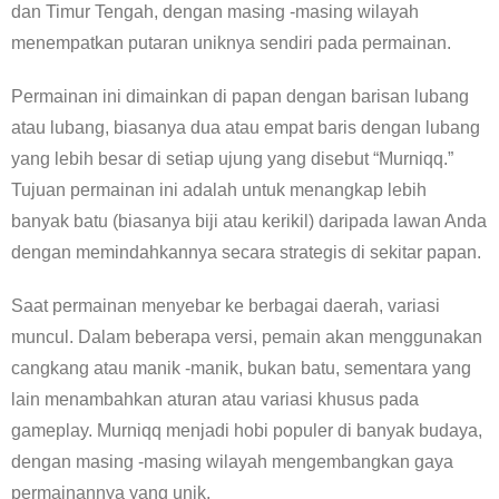
dan Timur Tengah, dengan masing -masing wilayah
menempatkan putaran uniknya sendiri pada permainan.
Permainan ini dimainkan di papan dengan barisan lubang
atau lubang, biasanya dua atau empat baris dengan lubang
yang lebih besar di setiap ujung yang disebut “Murniqq.”
Tujuan permainan ini adalah untuk menangkap lebih
banyak batu (biasanya biji atau kerikil) daripada lawan Anda
dengan memindahkannya secara strategis di sekitar papan.
Saat permainan menyebar ke berbagai daerah, variasi
muncul. Dalam beberapa versi, pemain akan menggunakan
cangkang atau manik -manik, bukan batu, sementara yang
lain menambahkan aturan atau variasi khusus pada
gameplay. Murniqq menjadi hobi populer di banyak budaya,
dengan masing -masing wilayah mengembangkan gaya
permainannya yang unik.