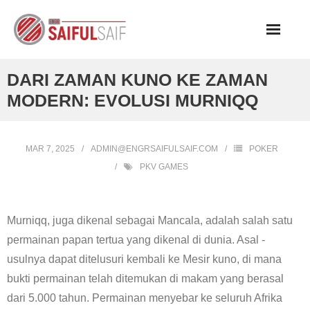
Skip
to
content
DARI ZAMAN KUNO KE ZAMAN
MODERN: EVOLUSI MURNIQQ
MAR 7, 2025
ADMIN@ENGRSAIFULSAIF.COM
POKER
PKV GAMES
Murniqq, juga dikenal sebagai Mancala, adalah salah satu
permainan papan tertua yang dikenal di dunia. Asal -
usulnya dapat ditelusuri kembali ke Mesir kuno, di mana
bukti permainan telah ditemukan di makam yang berasal
dari 5.000 tahun. Permainan menyebar ke seluruh Afrika