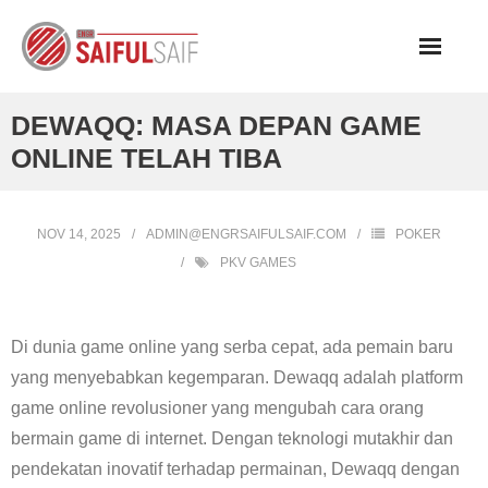
Skip
to
content
DEWAQQ: MASA DEPAN GAME
ONLINE TELAH TIBA
NOV 14, 2025
ADMIN@ENGRSAIFULSAIF.COM
POKER
PKV GAMES
Di dunia game online yang serba cepat, ada pemain baru
yang menyebabkan kegemparan. Dewaqq adalah platform
game online revolusioner yang mengubah cara orang
bermain game di internet. Dengan teknologi mutakhir dan
pendekatan inovatif terhadap permainan, Dewaqq dengan