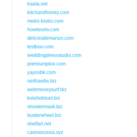
traida.net
kitchandhoney.com
metro-bistro.com
howtosolv.com
delicesdemanon.com
testboo.com
weddingdressstudio.com
premiumplox.com
yayosbk.com
neilhardie.biz
webmoneysurf.biz
kolohebluet.biz
shootermask.biz
busterwheel.biz
shelfari.net
casinorussia.xyz