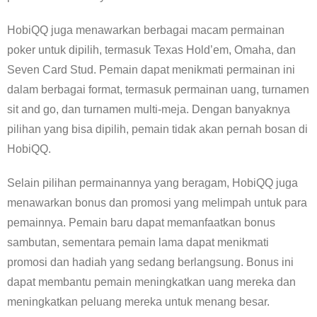
HobiQQ juga menawarkan berbagai macam permainan
poker untuk dipilih, termasuk Texas Hold’em, Omaha, dan
Seven Card Stud. Pemain dapat menikmati permainan ini
dalam berbagai format, termasuk permainan uang, turnamen
sit and go, dan turnamen multi-meja. Dengan banyaknya
pilihan yang bisa dipilih, pemain tidak akan pernah bosan di
HobiQQ.
Selain pilihan permainannya yang beragam, HobiQQ juga
menawarkan bonus dan promosi yang melimpah untuk para
pemainnya. Pemain baru dapat memanfaatkan bonus
sambutan, sementara pemain lama dapat menikmati
promosi dan hadiah yang sedang berlangsung. Bonus ini
dapat membantu pemain meningkatkan uang mereka dan
meningkatkan peluang mereka untuk menang besar.