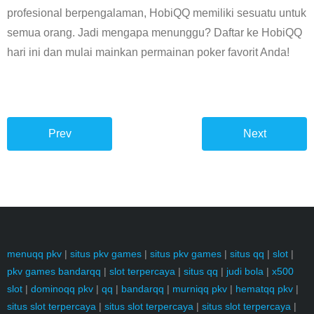
profesional berpengalaman, HobiQQ memiliki sesuatu untuk
semua orang. Jadi mengapa menunggu? Daftar ke HobiQQ
hari ini dan mulai mainkan permainan poker favorit Anda!
Prev
Next
menuqq pkv
|
situs pkv games
|
situs pkv games
|
situs qq
|
slot
|
pkv games bandarqq
|
slot terpercaya
|
situs qq
|
judi bola
|
x500
slot
|
dominoqq pkv
|
qq
|
bandarqq
|
murniqq pkv
|
hematqq pkv
|
situs slot terpercaya
|
situs slot terpercaya
|
situs slot terpercaya
|