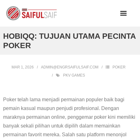
Skip
to
content
HOBIQQ: TUJUAN UTAMA PECINTA
POKER
MAR 1, 2026
ADMIN@ENGRSAIFULSAIF.COM
POKER
PKV GAMES
Poker telah lama menjadi permainan populer baik bagi
pemain kasual maupun penjudi profesional. Dengan
maraknya permainan online, penggemar poker kini memiliki
banyak sekali pilihan untuk dipilih dalam memainkan
permainan favorit mereka. Salah satu platform menonjol