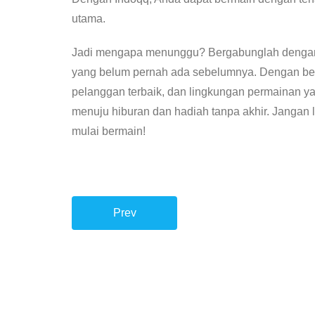
utama.
Jadi mengapa menunggu? Bergabunglah dengan I
yang belum pernah ada sebelumnya. Dengan ber
pelanggan terbaik, dan lingkungan permainan y
menuju hiburan dan hadiah tanpa akhir. Jangan
mulai bermain!
Prev