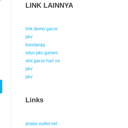
LINK LAINNYA
link demo gacor
pkv
bandarqq
situs pkv games
slot gacor hari ini
pkv
pkv
Links
prada-outlet.net