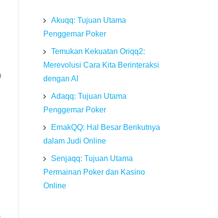
Akuqq: Tujuan Utama
Penggemar Poker
Temukan Kekuatan Oriqq2:
Merevolusi Cara Kita Berinteraksi
n
dengan AI
Adaqq: Tujuan Utama
Penggemar Poker
EmakQQ: Hal Besar Berikutnya
dalam Judi Online
Senjaqq: Tujuan Utama
Permainan Poker dan Kasino
Online
.
s