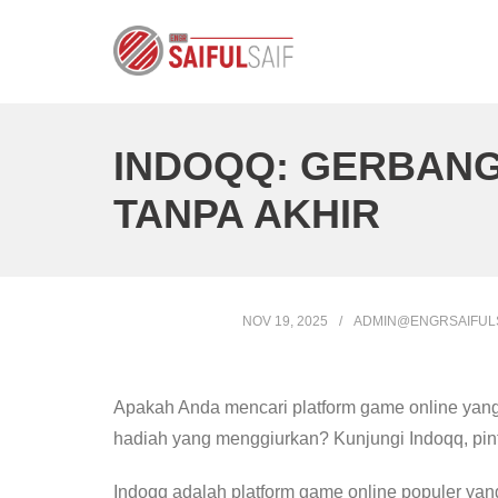
Skip
to
content
INDOQQ: GERBANG
TANPA AKHIR
NOV 19, 2025
ADMIN@ENGRSAIFULS
Apakah Anda mencari platform game online ya
hadiah yang menggiurkan? Kunjungi Indoqq, pin
Indoqq adalah platform game online populer yan