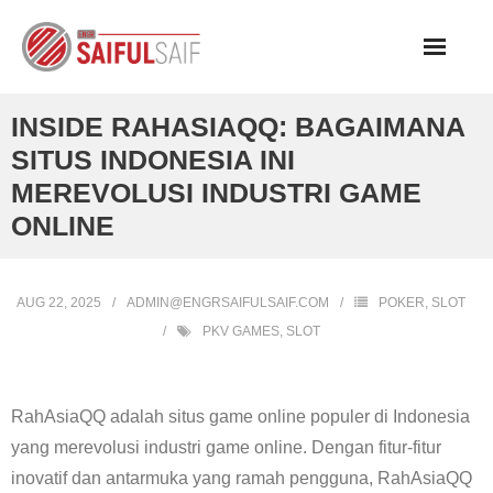
Skip
to
content
INSIDE RAHASIAQQ: BAGAIMANA
SITUS INDONESIA INI
MEREVOLUSI INDUSTRI GAME
ONLINE
AUG 22, 2025
ADMIN@ENGRSAIFULSAIF.COM
POKER
,
SLOT
PKV GAMES
,
SLOT
RahAsiaQQ adalah situs game online populer di Indonesia
yang merevolusi industri game online. Dengan fitur-fitur
inovatif dan antarmuka yang ramah pengguna, RahAsiaQQ