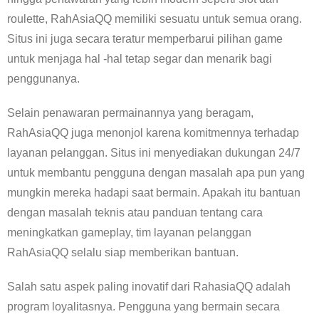
roulette, RahAsiaQQ memiliki sesuatu untuk semua orang.
Situs ini juga secara teratur memperbarui pilihan game
untuk menjaga hal -hal tetap segar dan menarik bagi
penggunanya.
Selain penawaran permainannya yang beragam,
RahAsiaQQ juga menonjol karena komitmennya terhadap
layanan pelanggan. Situs ini menyediakan dukungan 24/7
untuk membantu pengguna dengan masalah apa pun yang
mungkin mereka hadapi saat bermain. Apakah itu bantuan
dengan masalah teknis atau panduan tentang cara
meningkatkan gameplay, tim layanan pelanggan
RahAsiaQQ selalu siap memberikan bantuan.
Salah satu aspek paling inovatif dari RahasiaQQ adalah
program loyalitasnya. Pengguna yang bermain secara