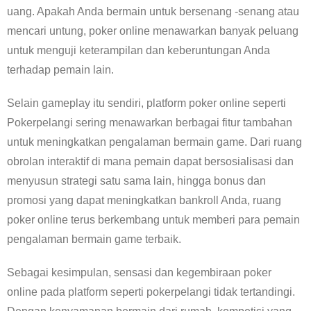
uang. Apakah Anda bermain untuk bersenang -senang atau
mencari untung, poker online menawarkan banyak peluang
untuk menguji keterampilan dan keberuntungan Anda
terhadap pemain lain.
Selain gameplay itu sendiri, platform poker online seperti
Pokerpelangi sering menawarkan berbagai fitur tambahan
untuk meningkatkan pengalaman bermain game. Dari ruang
obrolan interaktif di mana pemain dapat bersosialisasi dan
menyusun strategi satu sama lain, hingga bonus dan
promosi yang dapat meningkatkan bankroll Anda, ruang
poker online terus berkembang untuk memberi para pemain
pengalaman bermain game terbaik.
Sebagai kesimpulan, sensasi dan kegembiraan poker
online pada platform seperti pokerpelangi tidak tertandingi.