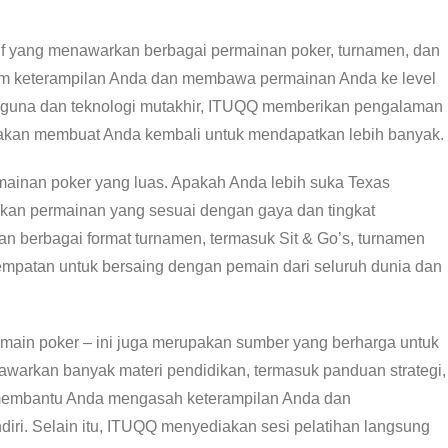
if yang menawarkan berbagai permainan poker, turnamen, dan
m keterampilan Anda dan membawa permainan Anda ke level
gguna dan teknologi mutakhir, ITUQQ memberikan pengalaman
kan membuat Anda kembali untuk mendapatkan lebih banyak.
rmainan poker yang luas. Apakah Anda lebih suka Texas
an permainan yang sesuai dengan gaya dan tingkat
n berbagai format turnamen, termasuk Sit & Go’s, turnamen
sempatan untuk bersaing dengan pemain dari seluruh dunia dan
ermain poker – ini juga merupakan sumber yang berharga untuk
awarkan banyak materi pendidikan, termasuk panduan strategi,
tuk membantu Anda mengasah keterampilan Anda dan
i. Selain itu, ITUQQ menyediakan sesi pelatihan langsung