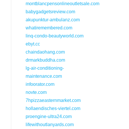
montblancpensonlineoutletsale.com
babygadgetsreview.com
akupunktur-ambulanz.com
whatiremembered.com
linq-condo-beautyworld.com
ebyt.cc
chaindaohang.com
drmarkbuddha.com
lg-air-conditioning-
maintenance.com
infoorator.com
novte.com
7hpizzaeasternmarket.com
hollaendisches-viertel.com
proengine-ultra24.com
lifewithoutlanyards.com