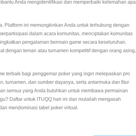
embantu Anda mengidentifikasi dan memperbaiki kelemahan apa
nya. Platform ini memungkinkan Anda untuk terhubung dengan
berpartisipasi dalam acara komunitas, menciptakan komunitas
ingkatkan pengalaman bermain game secara keseluruhan.
t dengan teman atau turnamen kompetitif dengan orang asing,
e terbaik bagi penggemar poker yang ingin melepaskan pro
n, turnamen, dan sumber dayanya, serta antarmuka dan fitur
kan semua yang Anda butuhkan untuk membawa permainan
gu? Daftar untuk ITUQQ hari ini dan mulailah mengasah
dan mendominasi tabel poker virtual.