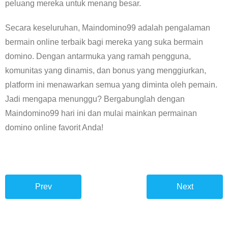
peluang mereka untuk menang besar.
Secara keseluruhan, Maindomino99 adalah pengalaman
bermain online terbaik bagi mereka yang suka bermain
domino. Dengan antarmuka yang ramah pengguna,
komunitas yang dinamis, dan bonus yang menggiurkan,
platform ini menawarkan semua yang diminta oleh pemain.
Jadi mengapa menunggu? Bergabunglah dengan
Maindomino99 hari ini dan mulai mainkan permainan
domino online favorit Anda!
Prev
Next