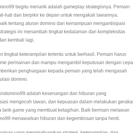
ino99 begitu menarik adalah gameplay strategisnya. Pemain
-hati dan berpikir ke depan untuk mengakali lawannya.
ik tentang aturan domino dan kemampuan mengantisipasi
strategis ini menambah tingkat kedalaman dan kompleksitas
an kembali lagi.
tingkat keterampilan tertentu untuk berhasil. Pemain harus
isme permainan dan mampu mengambil keputusan dengan cepa
emberikan penghargaan kepada pemain yang telah mengasah
ulasi domino.
Maindomino99 adalah kesenangan dan hiburan yang
nsasi mengecoh lawan, dan kepuasan dalam melakukan geraka
 tarik game yang membuat ketagihan. Baik bermain melawan
ino99 menawarkan hiburan dan kegembiraan tanpa henti.
ainan yang menggabungkan strategi, keterampilan, dan