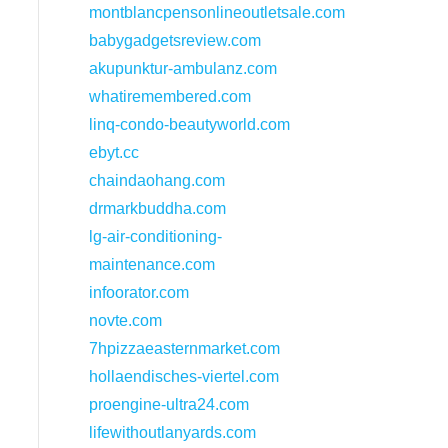
montblancpensonlineoutletsale.com
babygadgetsreview.com
akupunktur-ambulanz.com
whatiremembered.com
linq-condo-beautyworld.com
ebyt.cc
chaindaohang.com
drmarkbuddha.com
lg-air-conditioning-
maintenance.com
infoorator.com
novte.com
7hpizzaeasternmarket.com
hollaendisches-viertel.com
proengine-ultra24.com
lifewithoutlanyards.com