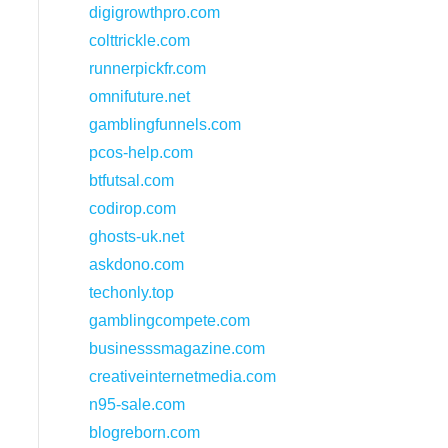
digigrowthpro.com
colttrickle.com
runnerpickfr.com
omnifuture.net
gamblingfunnels.com
pcos-help.com
btfutsal.com
codirop.com
ghosts-uk.net
askdono.com
techonly.top
gamblingcompete.com
businesssmagazine.com
creativeinternetmedia.com
n95-sale.com
blogreborn.com