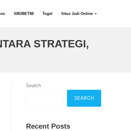
ino
SBOBET88
Togel
Situs Judi Online
TARA STRATEGI,
Search
SEARCH
Recent Posts