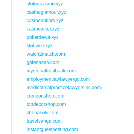
slotumcasino.xyz
casinoglamour.xyz
casinodollars.xyz
casinojoker.xyz
pokerdewa.xyz
slot-wiki.xyz
watch2match.com
galenaseo.com
myglobaltrustbank.com
employmentlawlawyergo.com
medicalmalpracticelawyersinc.com
comportshop.com
topdecorshop.com
shopasotv.com
travelsanga.com
instantguestposting.com