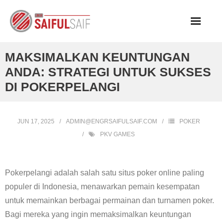
Skip
to
content
MAKSIMALKAN KEUNTUNGAN
ANDA: STRATEGI UNTUK SUKSES
DI POKERPELANGI
JUN 17, 2025
ADMIN@ENGRSAIFULSAIF.COM
POKER
PKV GAMES
Pokerpelangi adalah salah satu situs poker online paling
populer di Indonesia, menawarkan pemain kesempatan
untuk memainkan berbagai permainan dan turnamen poker.
Bagi mereka yang ingin memaksimalkan keuntungan