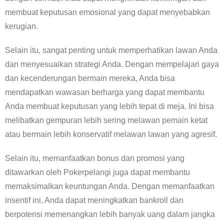
membuat keputusan emosional yang dapat menyebabkan
kerugian.
Selain itu, sangat penting untuk memperhatikan lawan Anda
dan menyesuaikan strategi Anda. Dengan mempelajari gaya
dan kecenderungan bermain mereka, Anda bisa
mendapatkan wawasan berharga yang dapat membantu
Anda membuat keputusan yang lebih tepat di meja. Ini bisa
melibatkan gempuran lebih sering melawan pemain ketat
atau bermain lebih konservatif melawan lawan yang agresif.
Selain itu, memanfaatkan bonus dan promosi yang
ditawarkan oleh Pokerpelangi juga dapat membantu
memaksimalkan keuntungan Anda. Dengan memanfaatkan
insentif ini, Anda dapat meningkatkan bankroll dan
berpotensi memenangkan lebih banyak uang dalam jangka