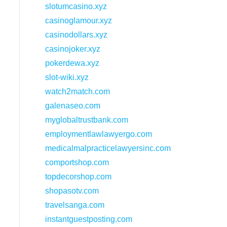
slotumcasino.xyz
casinoglamour.xyz
casinodollars.xyz
casinojoker.xyz
pokerdewa.xyz
slot-wiki.xyz
watch2match.com
galenaseo.com
myglobaltrustbank.com
employmentlawlawyergo.com
medicalmalpracticelawyersinc.com
comportshop.com
topdecorshop.com
shopasotv.com
travelsanga.com
instantguestposting.com