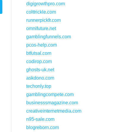
digigrowthpro.com
colttrickle.com
runnerpickfr.com
omnifuture.net
gamblingfunnels.com
pcos-help.com
btfutsal.com
codirop.com
ghosts-uk.net
askdono.com
techonly.top
gamblingcompete.com
businesssmagazine.com
creativeinternetmedia.com
n95-sale.com
blogreborn.com