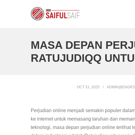
Skip
to
content
MASA DEPAN PERJ
RATUJUDIQQ UNTU
OCT 31, 2025
ADMIN@ENGRSA
Perjudian online menjadi semakin populer dalam
ke internet untuk memasang taruhan dan memain
teknologi, masa depan perjudian online terlihat