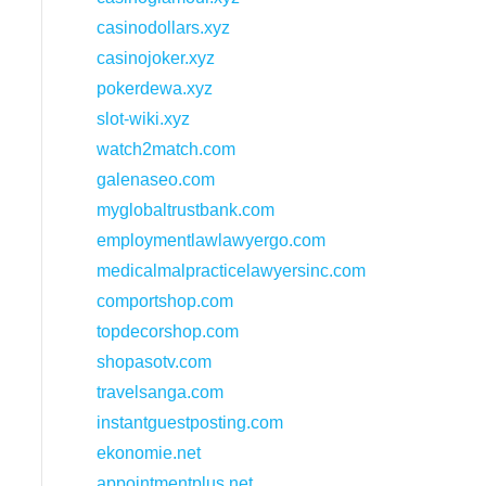
casinodollars.xyz
casinojoker.xyz
pokerdewa.xyz
slot-wiki.xyz
watch2match.com
galenaseo.com
myglobaltrustbank.com
employmentlawlawyergo.com
medicalmalpracticelawyersinc.com
comportshop.com
topdecorshop.com
shopasotv.com
travelsanga.com
instantguestposting.com
ekonomie.net
appointmentplus.net