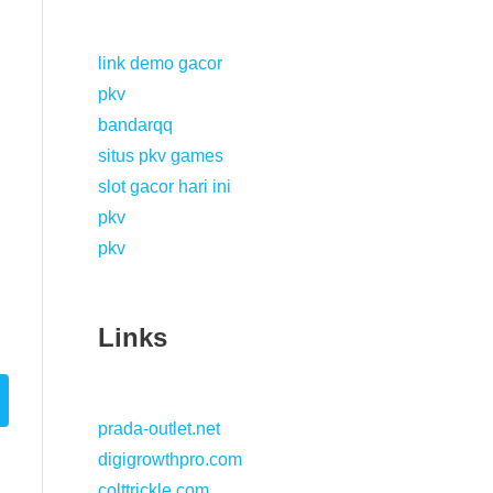
link demo gacor
pkv
bandarqq
situs pkv games
slot gacor hari ini
pkv
pkv
Links
prada-outlet.net
digigrowthpro.com
colttrickle.com