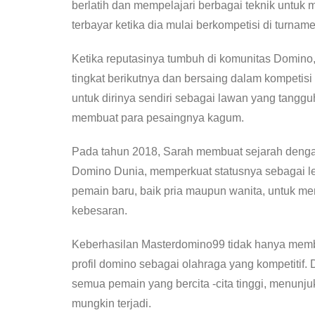
berlatih dan mempelajari berbagai teknik untuk
terbayar ketika dia mulai berkompetisi di turna
Ketika reputasinya tumbuh di komunitas Domin
tingkat berikutnya dan bersaing dalam kompetis
untuk dirinya sendiri sebagai lawan yang tangg
membuat para pesaingnya kagum.
Pada tahun 2018, Sarah membuat sejarah deng
Domino Dunia, memperkuat statusnya sebagai 
pemain baru, baik pria maupun wanita, untuk me
kebesaran.
Keberhasilan Masterdomino99 tidak hanya mem
profil domino sebagai olahraga yang kompetitif.
semua pemain yang bercita -cita tinggi, menunj
mungkin terjadi.