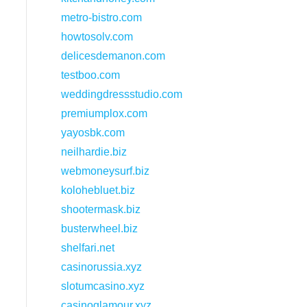
metro-bistro.com
howtosolv.com
delicesdemanon.com
testboo.com
weddingdressstudio.com
premiumplox.com
yayosbk.com
neilhardie.biz
webmoneysurf.biz
kolohebluet.biz
shootermask.biz
busterwheel.biz
shelfari.net
casinorussia.xyz
slotumcasino.xyz
casinoglamour.xyz