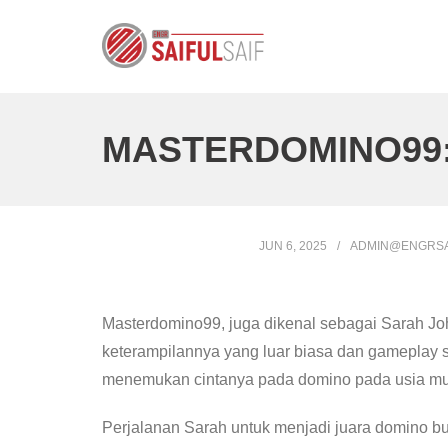
Skip
to
content
MASTERDOMINO99:
JUN 6, 2025
ADMIN@ENGRSA
Masterdomino99, juga dikenal sebagai Sarah J
keterampilannya yang luar biasa dan gameplay st
menemukan cintanya pada domino pada usia mu
Perjalanan Sarah untuk menjadi juara domino b