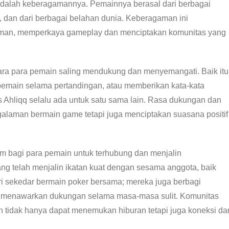
 adalah keberagamannya. Pemainnya berasal dari berbagai
g, dan dari berbagai belahan dunia. Keberagaman ini
aman, memperkaya gameplay dan menciptakan komunitas yang
 cara para pemain saling mendukung dan menyemangati. Baik itu
 pemain selama pertandingan, atau memberikan kata-kata
 Ahliqq selalu ada untuk satu sama lain. Rasa dukungan dan
galaman bermain game tetapi juga menciptakan suasana positif
orm bagi para pemain untuk terhubung dan menjalin
g telah menjalin ikatan kuat dengan sesama anggota, baik
ari sekedar bermain poker bersama; mereka juga berbagi
 menawarkan dukungan selama masa-masa sulit. Komunitas
n tidak hanya dapat menemukan hiburan tetapi juga koneksi da