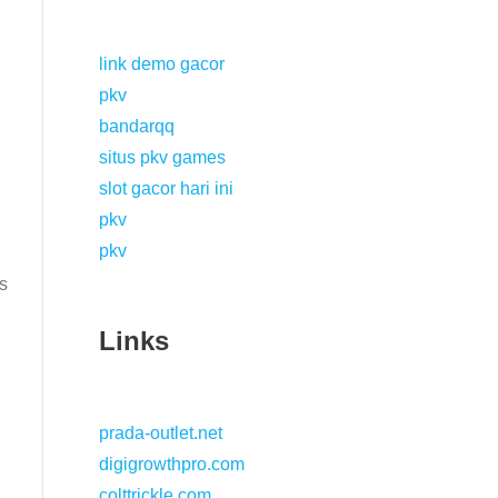
link demo gacor
pkv
bandarqq
situs pkv games
slot gacor hari ini
pkv
pkv
s
Links
prada-outlet.net
digigrowthpro.com
colttrickle.com