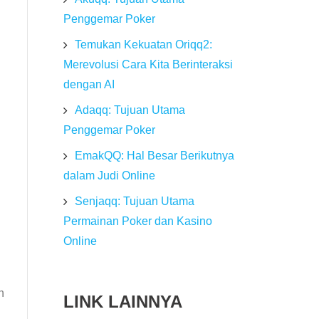
Penggemar Poker
Temukan Kekuatan Oriqq2:
Merevolusi Cara Kita Berinteraksi
dengan AI
Adaqq: Tujuan Utama
Penggemar Poker
EmakQQ: Hal Besar Berikutnya
dalam Judi Online
Senjaqq: Tujuan Utama
Permainan Poker dan Kasino
Online
n
LINK LAINNYA