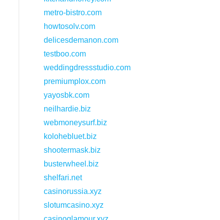
metro-bistro.com
howtosolv.com
delicesdemanon.com
testboo.com
weddingdressstudio.com
premiumplox.com
yayosbk.com
neilhardie.biz
webmoneysurf.biz
kolohebluet.biz
shootermask.biz
busterwheel.biz
shelfari.net
casinorussia.xyz
slotumcasino.xyz
casinoglamour.xyz