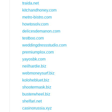
traida.net
kitchandhoney.com
metro-bistro.com
howtosolv.com
delicesdemanon.com
testboo.com
weddingdressstudio.com
premiumplox.com
yayosbk.com
neilhardie.biz
webmoneysurf.biz
kolohebluet.biz
shootermask.biz
busterwheel.biz
shelfari.net
casinorussia.xyz