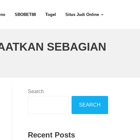
ino
SBOBET88
Togel
Situs Judi Online
AATKAN SEBAGIAN
Search
SEARCH
Recent Posts