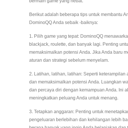
bermain game yang hebat.
Berikut adalah beberapa tips untuk membantu 
DominoQQ Anda sebaik -baiknya:
1. Pilih game yang tepat: DominoQQ menawarkan
blackjack, roulette, dan banyak lagi. Penting u
memaksimalkan potensi Anda. Jika Anda baru me
aturan dan strategi sebelum menyelam.
2. Latihan, latihan, latihan: Seperti keterampil
dan memaksimalkan potensi Anda. Luangkan waktu
dan percaya diri dengan kemampuan Anda. Ini 
meningkatkan peluang Anda untuk menang.
3. Tetapkan anggaran: Penting untuk menetapka
pengeluaran berlebihan dan kehilangan lebih 
berapa banyak yang ingin Anda belanjakan dan 