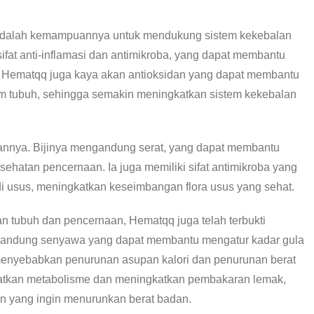
adalah kemampuannya untuk mendukung sistem kekebalan
 sifat anti-inflamasi dan antimikroba, yang dapat membantu
t. Hematqq juga kaya akan antioksidan yang dapat membantu
am tubuh, sehingga semakin meningkatkan sistem kekebalan
annya. Bijinya mengandung serat, yang dapat membantu
hatan pencernaan. Ia juga memiliki sifat antimikroba yang
 usus, meningkatkan keseimbangan flora usus yang sehat.
n tubuh dan pencernaan, Hematqq juga telah terbukti
gandung senyawa yang dapat membantu mengatur kadar gula
enyebabkan penurunan asupan kalori dan penurunan berat
tkan metabolisme dan meningkatkan pembakaran lemak,
un yang ingin menurunkan berat badan.