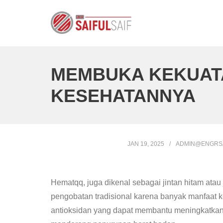
Skip
to
content
MEMBUKA KEKUAT
KESEHATANNYA
JAN 19, 2025
ADMIN@ENGRSA
Hematqq, juga dikenal sebagai jintan hitam atau
pengobatan tradisional karena banyak manfaat ke
antioksidan yang dapat membantu meningkatkan