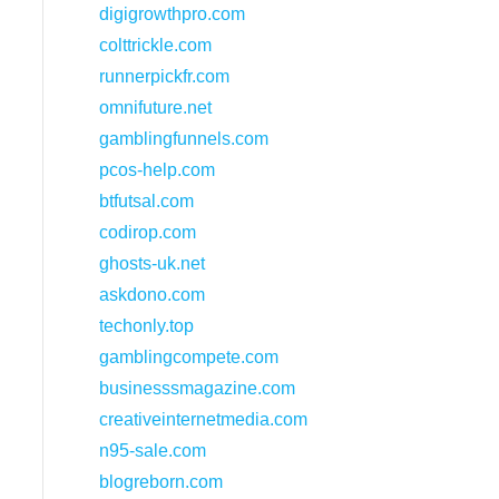
digigrowthpro.com
colttrickle.com
runnerpickfr.com
omnifuture.net
gamblingfunnels.com
pcos-help.com
btfutsal.com
codirop.com
ghosts-uk.net
askdono.com
techonly.top
gamblingcompete.com
businesssmagazine.com
creativeinternetmedia.com
n95-sale.com
blogreborn.com