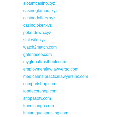
slotumcasino.xyz
casinoglamour.xyz
casinodollars.xyz
casinojoker.xyz
pokerdewa.xyz
slot-wiki.xyz
watch2match.com
galenaseo.com
myglobaltrustbank.com
employmentlawlawyergo.com
medicalmalpracticelawyersinc.com
comportshop.com
topdecorshop.com
shopasotv.com
travelsanga.com
instantguestposting.com