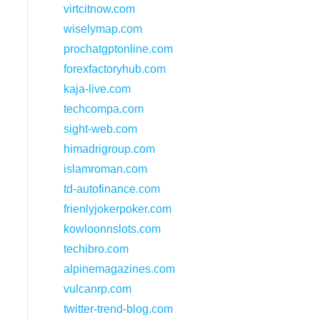
virtcitnow.com
wiselymap.com
prochatgptonline.com
forexfactoryhub.com
kaja-live.com
techcompa.com
sight-web.com
himadrigroup.com
islamroman.com
td-autofinance.com
frienlyjokerpoker.com
kowloonnslots.com
techibro.com
alpinemagazines.com
vulcanrp.com
twitter-trend-blog.com