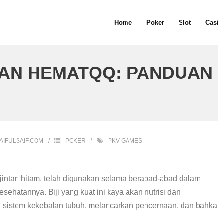
Home
Poker
Slot
Cas
AN HEMATQQ: PANDUAN
IFULSAIF.COM
POKER
PKV GAMES
 jintan hitam, telah digunakan selama berabad-abad dalam
sehatannya. Biji yang kuat ini kaya akan nutrisi dan
 sistem kekebalan tubuh, melancarkan pencernaan, dan bahka