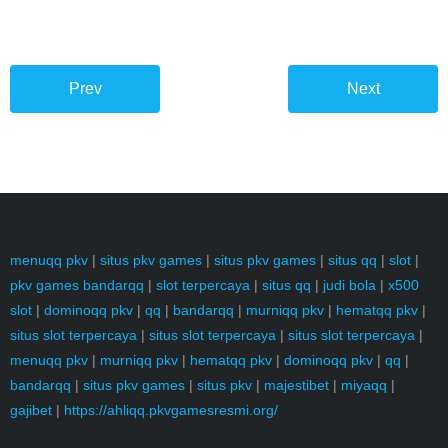
Prev
Next
menuqq pkv
|
situs pkv games
|
situs pkv games
|
situs qq
|
slot
|
pkv games bandarqq
|
slot terpercaya
|
situs qq
|
judi bola
|
x500
slot
|
dominoqq pkv
|
qq
|
bandarqq
|
murniqq pkv
|
hematqq pkv
|
situs slot terpercaya
|
situs slot terpercaya
|
situs slot terpercaya
|
menuqq pkv
|
murniqq pkv
|
hematqq pkv
|
dominoqq pkv
|
qq
|
bandarqq
|
situs pkv games
|
situs pkv
|
majestibet
|
miyaqq
|
gajibet
|
https://ahliqq.pkvgamesresmi.org/