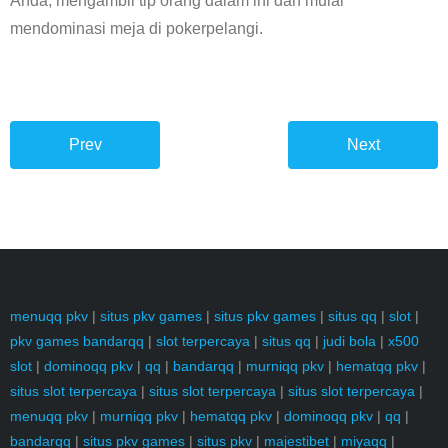
Anda, mengambil tip orang dalam ini dan mulai
mendominasi meja di pokerpelangi.
Prev
Next
menuqq pkv
|
situs pkv games
|
situs pkv games
|
situs qq
|
slot
|
pkv games bandarqq
|
slot terpercaya
|
situs qq
|
judi bola
|
x500
slot
|
dominoqq pkv
|
qq
|
bandarqq
|
murniqq pkv
|
hematqq pkv
|
situs slot terpercaya
|
situs slot terpercaya
|
situs slot terpercaya
|
menuqq pkv
|
murniqq pkv
|
hematqq pkv
|
dominoqq pkv
|
qq
|
bandarqq
|
situs pkv games
|
situs pkv
|
majestibet
|
miyaqq
|