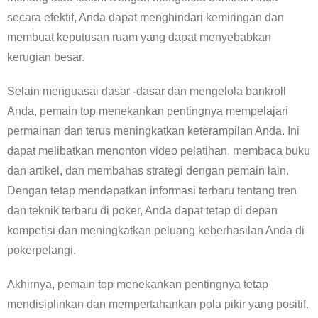
secara efektif, Anda dapat menghindari kemiringan dan
membuat keputusan ruam yang dapat menyebabkan
kerugian besar.
Selain menguasai dasar -dasar dan mengelola bankroll
Anda, pemain top menekankan pentingnya mempelajari
permainan dan terus meningkatkan keterampilan Anda. Ini
dapat melibatkan menonton video pelatihan, membaca buku
dan artikel, dan membahas strategi dengan pemain lain.
Dengan tetap mendapatkan informasi terbaru tentang tren
dan teknik terbaru di poker, Anda dapat tetap di depan
kompetisi dan meningkatkan peluang keberhasilan Anda di
pokerpelangi.
Akhirnya, pemain top menekankan pentingnya tetap
mendisiplinkan dan mempertahankan pola pikir yang positif.