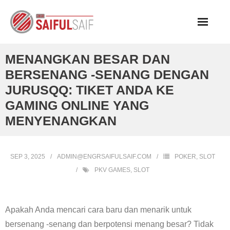
Skip
to
content
MENANGKAN BESAR DAN
BERSENANG -SENANG DENGAN
JURUSQQ: TIKET ANDA KE
GAMING ONLINE YANG
MENYENANGKAN
SEP 3, 2025
ADMIN@ENGRSAIFULSAIF.COM
POKER
,
SLOT
PKV GAMES
,
SLOT
Apakah Anda mencari cara baru dan menarik untuk
bersenang -senang dan berpotensi menang besar? Tidak