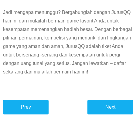
Jadi mengapa menunggu? Bergabunglah dengan JurusQQ
hari ini dan mulailah bermain game favorit Anda untuk
kesempatan memenangkan hadiah besar. Dengan berbagai
pilihan permainan, kompetisi yang menarik, dan lingkungan
game yang aman dan aman, JurusQQ adalah tiket Anda
untuk bersenang -senang dan kesempatan untuk pergi
dengan uang tunai yang serius. Jangan lewatkan – daftar
sekarang dan mulailah bermain hari ini!
Prev
Next