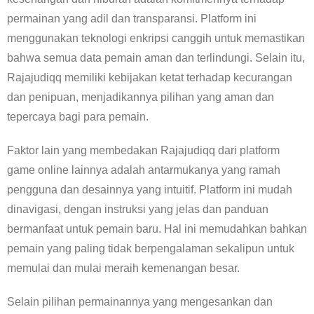
permainan yang adil dan transparansi. Platform ini
menggunakan teknologi enkripsi canggih untuk memastikan
bahwa semua data pemain aman dan terlindungi. Selain itu,
Rajajudiqq memiliki kebijakan ketat terhadap kecurangan
dan penipuan, menjadikannya pilihan yang aman dan
tepercaya bagi para pemain.
Faktor lain yang membedakan Rajajudiqq dari platform
game online lainnya adalah antarmukanya yang ramah
pengguna dan desainnya yang intuitif. Platform ini mudah
dinavigasi, dengan instruksi yang jelas dan panduan
bermanfaat untuk pemain baru. Hal ini memudahkan bahkan
pemain yang paling tidak berpengalaman sekalipun untuk
memulai dan mulai meraih kemenangan besar.
Selain pilihan permainannya yang mengesankan dan