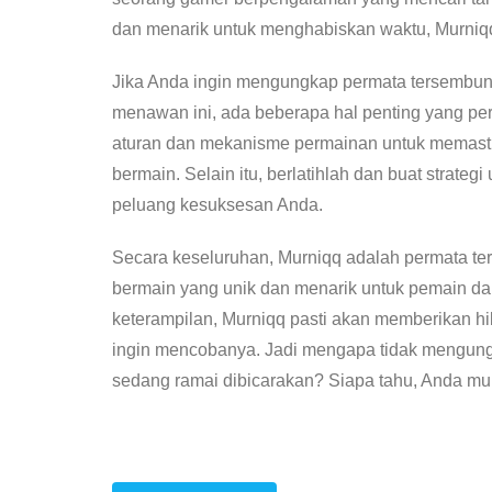
dan menarik untuk menghabiskan waktu, Murniqq
Jika Anda ingin mengungkap permata tersembun
menawan ini, ada beberapa hal penting yang perl
aturan dan mekanisme permainan untuk memasti
bermain. Selain itu, berlatihlah dan buat strat
peluang kesuksesan Anda.
Secara keseluruhan, Murniqq adalah permata 
bermain yang unik dan menarik untuk pemain dar
keterampilan, Murniqq pasti akan memberikan h
ingin mencobanya. Jadi mengapa tidak mengungk
sedang ramai dibicarakan? Siapa tahu, Anda m