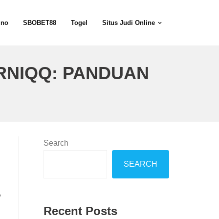
ino
SBOBET88
Togel
Situs Judi Online
RNIQQ: PANDUAN
Search
SEARCH
,
Recent Posts