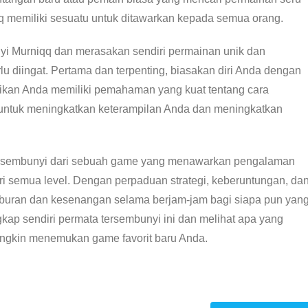
 memiliki sesuatu untuk ditawarkan kepada semua orang.
yi Murniqq dan merasakan sendiri permainan unik dan
u diingat. Pertama dan terpenting, biasakan diri Anda dengan
kan Anda memiliki pemahaman yang kuat tentang cara
egi untuk meningkatkan keterampilan Anda dan meningkatkan
tersembunyi dari sebuah game yang menawarkan pengalaman
i semua level. Dengan perpaduan strategi, keberuntungan, da
iburan dan kesenangan selama berjam-jam bagi siapa pun yan
ap sendiri permata tersembunyi ini dan melihat apa yang
ungkin menemukan game favorit baru Anda.