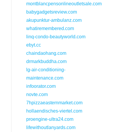
montblancpensonlineoutletsale.com
babygadgetsreview.com
akupunktur-ambulanz.com
whatiremembered.com
linq-condo-beautyworld.com
ebyt.cc
chaindaohang.com
drmarkbuddha.com
lg-air-conditioning-
maintenance.com
infoorator.com
novte.com
7hpizzaeasternmarket.com
hollaendisches-viertel.com
proengine-ultra24.com
lifewithoutlanyards.com