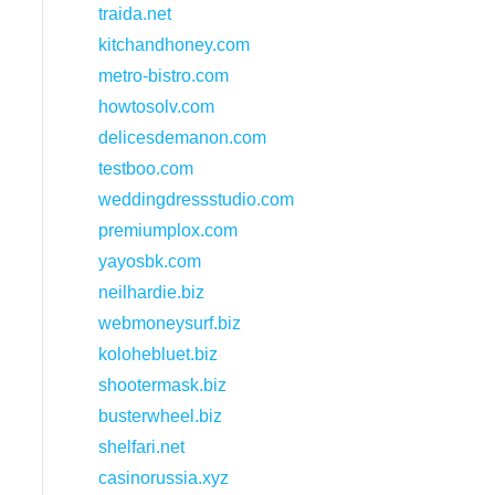
traida.net
kitchandhoney.com
metro-bistro.com
howtosolv.com
delicesdemanon.com
testboo.com
weddingdressstudio.com
premiumplox.com
yayosbk.com
neilhardie.biz
webmoneysurf.biz
kolohebluet.biz
shootermask.biz
busterwheel.biz
shelfari.net
casinorussia.xyz