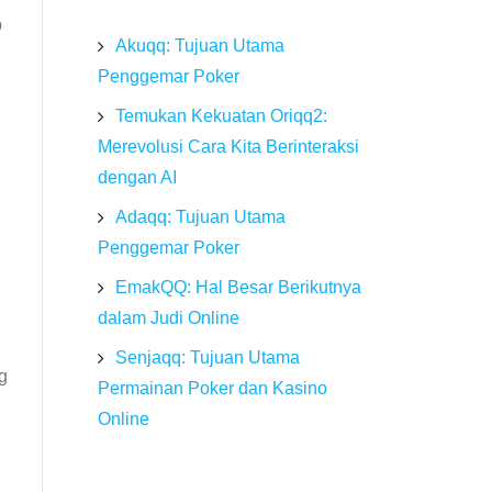
p
Akuqq: Tujuan Utama
Penggemar Poker
Temukan Kekuatan Oriqq2:
Merevolusi Cara Kita Berinteraksi
dengan AI
Adaqq: Tujuan Utama
Penggemar Poker
EmakQQ: Hal Besar Berikutnya
dalam Judi Online
Senjaqq: Tujuan Utama
g
Permainan Poker dan Kasino
Online