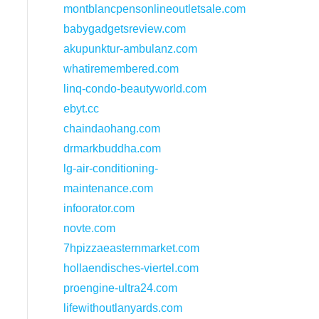
montblancpensonlineoutletsale.com
babygadgetsreview.com
akupunktur-ambulanz.com
whatiremembered.com
linq-condo-beautyworld.com
ebyt.cc
chaindaohang.com
drmarkbuddha.com
lg-air-conditioning-
maintenance.com
infoorator.com
novte.com
7hpizzaeasternmarket.com
hollaendisches-viertel.com
proengine-ultra24.com
lifewithoutlanyards.com