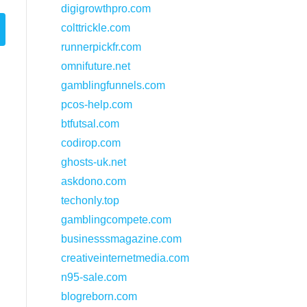
digigrowthpro.com
colttrickle.com
runnerpickfr.com
omnifuture.net
gamblingfunnels.com
pcos-help.com
btfutsal.com
codirop.com
ghosts-uk.net
askdono.com
techonly.top
gamblingcompete.com
businesssmagazine.com
creativeinternetmedia.com
n95-sale.com
blogreborn.com