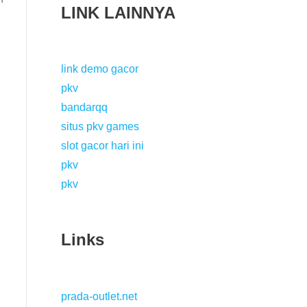
LINK LAINNYA
link demo gacor
pkv
bandarqq
situs pkv games
slot gacor hari ini
pkv
pkv
Links
prada-outlet.net