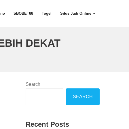
ino
SBOBET88
Togel
Situs Judi Online
EBIH DEKAT
Search
SEARCH
Recent Posts