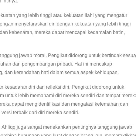
 intinya.
ekuatan yang lebih tinggi atau kekuatan ilahi yang mengatur
engan menyelaraskan diri dengan kekuatan yang lebih tinggi
 dan kebenaran, mereka dapat mencapai kedamaian batin,
tanggung jawab moral. Pengikut didorong untuk bertindak sesua
mbuhan dan pengembangan pribadi. Hal ini mencakup
ang, dan kerendahan hati dalam semua aspek kehidupan.
 kesadaran diri dan refleksi diri. Pengikut didorong untuk
m untuk lebih memahami diri mereka sendiri dan tempat merek
mereka dapat mengidentifikasi dan mengatasi kelemahan dan
rsi terbaik dari diri mereka sendiri.
i, Ahliqq juga sangat menekankan pentingnya tanggung jawab
 membina hubungan yang kuat dengan orang lain, mempraktikka