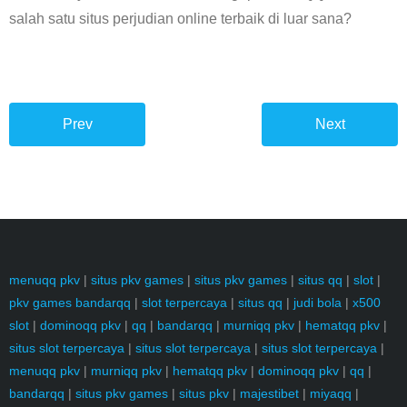
salah satu situs perjudian online terbaik di luar sana?
Prev
Next
menuqq pkv
|
situs pkv games
|
situs pkv games
|
situs qq
|
slot
|
pkv games bandarqq
|
slot terpercaya
|
situs qq
|
judi bola
|
x500
slot
|
dominoqq pkv
|
qq
|
bandarqq
|
murniqq pkv
|
hematqq pkv
|
situs slot terpercaya
|
situs slot terpercaya
|
situs slot terpercaya
|
menuqq pkv
|
murniqq pkv
|
hematqq pkv
|
dominoqq pkv
|
qq
|
bandarqq
|
situs pkv games
|
situs pkv
|
majestibet
|
miyaqq
|