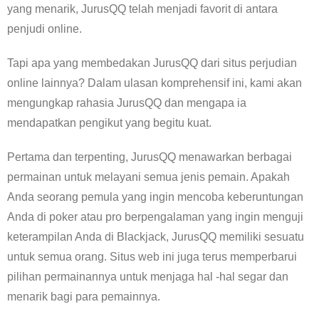
yang menarik, JurusQQ telah menjadi favorit di antara
penjudi online.
Tapi apa yang membedakan JurusQQ dari situs perjudian
online lainnya? Dalam ulasan komprehensif ini, kami akan
mengungkap rahasia JurusQQ dan mengapa ia
mendapatkan pengikut yang begitu kuat.
Pertama dan terpenting, JurusQQ menawarkan berbagai
permainan untuk melayani semua jenis pemain. Apakah
Anda seorang pemula yang ingin mencoba keberuntungan
Anda di poker atau pro berpengalaman yang ingin menguji
keterampilan Anda di Blackjack, JurusQQ memiliki sesuatu
untuk semua orang. Situs web ini juga terus memperbarui
pilihan permainannya untuk menjaga hal -hal segar dan
menarik bagi para pemainnya.