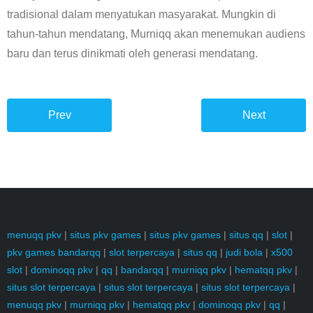
tradisional dalam menyatukan masyarakat. Mungkin di
tahun-tahun mendatang, Murniqq akan menemukan audiens
baru dan terus dinikmati oleh generasi mendatang.
Prev
Next
menuqq pkv
|
situs pkv games
|
situs pkv games
|
situs qq
|
slot
|
pkv games bandarqq
|
slot terpercaya
|
situs qq
|
judi bola
|
x500
slot
|
dominoqq pkv
|
qq
|
bandarqq
|
murniqq pkv
|
hematqq pkv
|
situs slot terpercaya
|
situs slot terpercaya
|
situs slot terpercaya
|
menuqq pkv
|
murniqq pkv
|
hematqq pkv
|
dominoqq pkv
|
qq
|