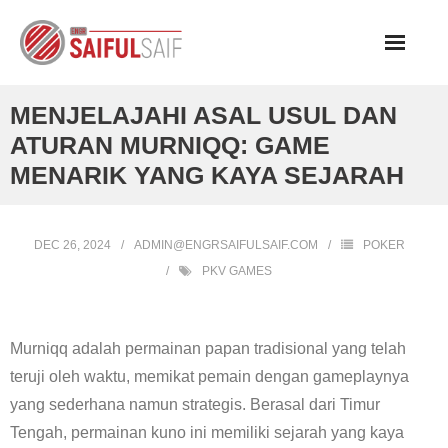
Skip
to
content
MENJELAJAHI ASAL USUL DAN
ATURAN MURNIQQ: GAME
MENARIK YANG KAYA SEJARAH
DEC 26, 2024
ADMIN@ENGRSAIFULSAIF.COM
POKER
PKV GAMES
Murniqq adalah permainan papan tradisional yang telah
teruji oleh waktu, memikat pemain dengan gameplaynya
yang sederhana namun strategis. Berasal dari Timur
Tengah, permainan kuno ini memiliki sejarah yang kaya