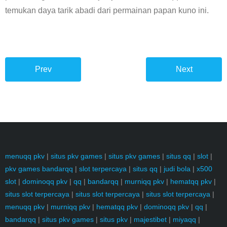
temukan daya tarik abadi dari permainan papan kuno ini.
Prev
Next
menuqq pkv
|
situs pkv games
|
situs pkv games
|
situs qq
|
slot
|
pkv games bandarqq
|
slot terpercaya
|
situs qq
|
judi bola
|
x500
slot
|
dominoqq pkv
|
qq
|
bandarqq
|
murniqq pkv
|
hematqq pkv
|
situs slot terpercaya
|
situs slot terpercaya
|
situs slot terpercaya
|
menuqq pkv
|
murniqq pkv
|
hematqq pkv
|
dominoqq pkv
|
qq
|
bandarqq
|
situs pkv games
|
situs pkv
|
majestibet
|
miyaqq
|