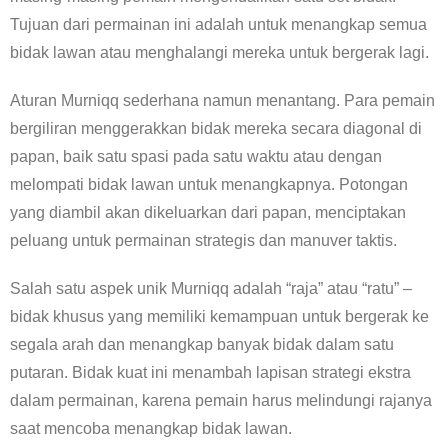
Tujuan dari permainan ini adalah untuk menangkap semua
bidak lawan atau menghalangi mereka untuk bergerak lagi.
Aturan Murniqq sederhana namun menantang. Para pemain
bergiliran menggerakkan bidak mereka secara diagonal di
papan, baik satu spasi pada satu waktu atau dengan
melompati bidak lawan untuk menangkapnya. Potongan
yang diambil akan dikeluarkan dari papan, menciptakan
peluang untuk permainan strategis dan manuver taktis.
Salah satu aspek unik Murniqq adalah “raja” atau “ratu” –
bidak khusus yang memiliki kemampuan untuk bergerak ke
segala arah dan menangkap banyak bidak dalam satu
putaran. Bidak kuat ini menambah lapisan strategi ekstra
dalam permainan, karena pemain harus melindungi rajanya
saat mencoba menangkap bidak lawan.