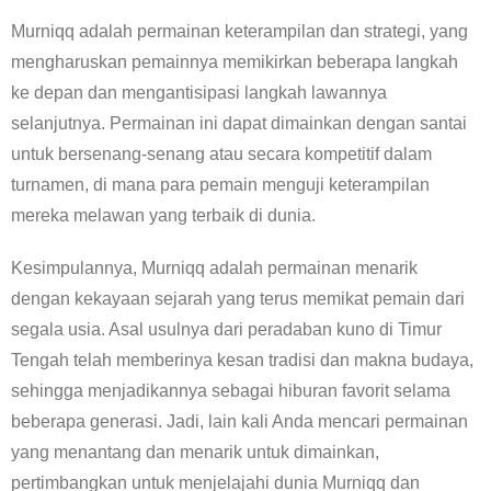
Murniqq adalah permainan keterampilan dan strategi, yang
mengharuskan pemainnya memikirkan beberapa langkah
ke depan dan mengantisipasi langkah lawannya
selanjutnya. Permainan ini dapat dimainkan dengan santai
untuk bersenang-senang atau secara kompetitif dalam
turnamen, di mana para pemain menguji keterampilan
mereka melawan yang terbaik di dunia.
Kesimpulannya, Murniqq adalah permainan menarik
dengan kekayaan sejarah yang terus memikat pemain dari
segala usia. Asal usulnya dari peradaban kuno di Timur
Tengah telah memberinya kesan tradisi dan makna budaya,
sehingga menjadikannya sebagai hiburan favorit selama
beberapa generasi. Jadi, lain kali Anda mencari permainan
yang menantang dan menarik untuk dimainkan,
pertimbangkan untuk menjelajahi dunia Murniqq dan