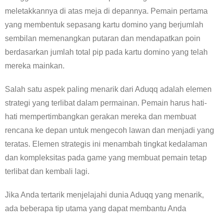
meletakkannya di atas meja di depannya. Pemain pertama
yang membentuk sepasang kartu domino yang berjumlah
sembilan memenangkan putaran dan mendapatkan poin
berdasarkan jumlah total pip pada kartu domino yang telah
mereka mainkan.
Salah satu aspek paling menarik dari Aduqq adalah elemen
strategi yang terlibat dalam permainan. Pemain harus hati-
hati mempertimbangkan gerakan mereka dan membuat
rencana ke depan untuk mengecoh lawan dan menjadi yang
teratas. Elemen strategis ini menambah tingkat kedalaman
dan kompleksitas pada game yang membuat pemain tetap
terlibat dan kembali lagi.
Jika Anda tertarik menjelajahi dunia Aduqq yang menarik,
ada beberapa tip utama yang dapat membantu Anda