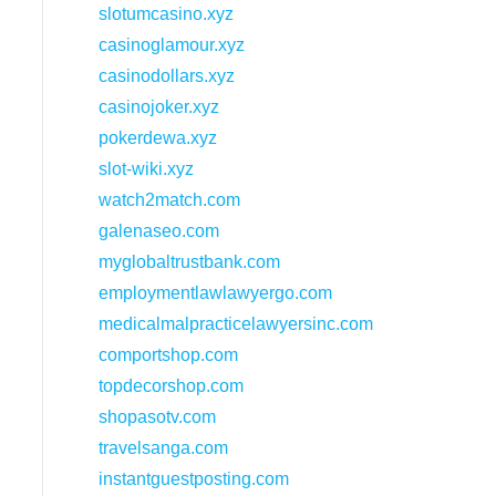
slotumcasino.xyz
casinoglamour.xyz
casinodollars.xyz
casinojoker.xyz
pokerdewa.xyz
slot-wiki.xyz
watch2match.com
galenaseo.com
myglobaltrustbank.com
employmentlawlawyergo.com
medicalmalpracticelawyersinc.com
comportshop.com
topdecorshop.com
shopasotv.com
travelsanga.com
instantguestposting.com