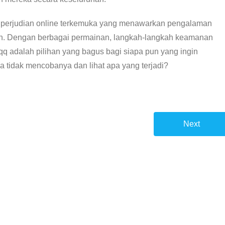
m perjudian online terkemuka yang menawarkan pengalaman
. Dengan berbagai permainan, langkah-langkah keamanan
qq adalah pilihan yang bagus bagi siapa pun yang ingin
a tidak mencobanya dan lihat apa yang terjadi?
Next