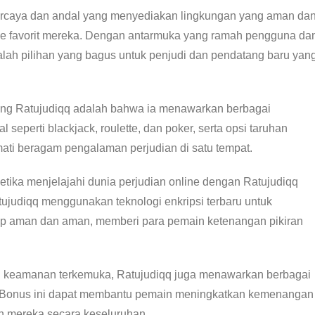
epercaya dan andal yang menyediakan lingkungan yang aman da
me favorit mereka. Dengan antarmuka yang ramah pengguna da
dalah pilihan yang bagus untuk penjudi dan pendatang baru yan
ntang Ratujudiqq adalah bahwa ia menawarkan berbagai
seperti blackjack, roulette, dan poker, serta opsi taruhan
mati beragam pengalaman perjudian di satu tempat.
ketika menjelajahi dunia perjudian online dengan Ratujudiqq
ujudiqq menggunakan teknologi enkripsi terbaru untuk
p aman dan aman, memberi para pemain ketenangan pikiran
h keamanan terkemuka, Ratujudiqq juga menawarkan berbagai
. Bonus ini dapat membantu pemain meningkatkan kemenangan
 mereka secara keseluruhan.