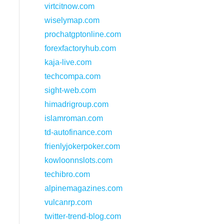
virtcitnow.com
wiselymap.com
prochatgptonline.com
forexfactoryhub.com
kaja-live.com
techcompa.com
sight-web.com
himadrigroup.com
islamroman.com
td-autofinance.com
frienlyjokerpoker.com
kowloonnslots.com
techibro.com
alpinemagazines.com
vulcanrp.com
twitter-trend-blog.com