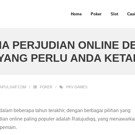
Home
Poker
Slot
Cas
IA PERJUDIAN ONLINE 
 YANG PERLU ANDA KETA
IFULSAIF.COM
POKER
PKV GAMES
dalam beberapa tahun terakhir, dengan berbagai pilihan yang
udian online paling populer adalah Ratujudiqq, yang menawarka
 pemain.