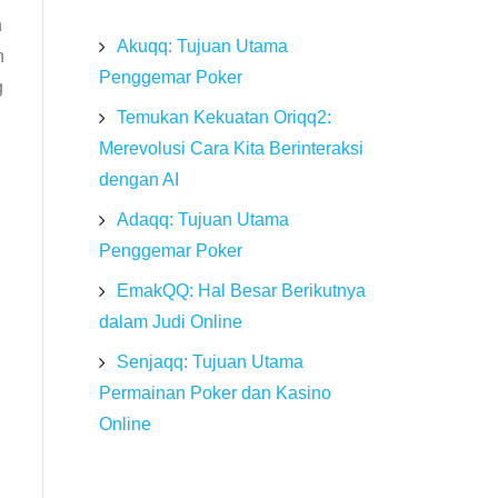
n
Akuqq: Tujuan Utama
n
Penggemar Poker
g
Temukan Kekuatan Oriqq2:
Merevolusi Cara Kita Berinteraksi
dengan AI
Adaqq: Tujuan Utama
Penggemar Poker
EmakQQ: Hal Besar Berikutnya
dalam Judi Online
Senjaqq: Tujuan Utama
Permainan Poker dan Kasino
Online