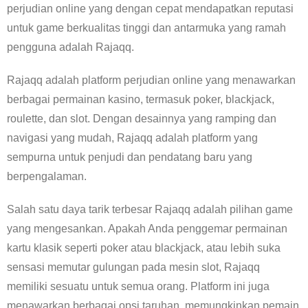
perjudian online yang dengan cepat mendapatkan reputasi
untuk game berkualitas tinggi dan antarmuka yang ramah
pengguna adalah Rajaqq.
Rajaqq adalah platform perjudian online yang menawarkan
berbagai permainan kasino, termasuk poker, blackjack,
roulette, dan slot. Dengan desainnya yang ramping dan
navigasi yang mudah, Rajaqq adalah platform yang
sempurna untuk penjudi dan pendatang baru yang
berpengalaman.
Salah satu daya tarik terbesar Rajaqq adalah pilihan game
yang mengesankan. Apakah Anda penggemar permainan
kartu klasik seperti poker atau blackjack, atau lebih suka
sensasi memutar gulungan pada mesin slot, Rajaqq
memiliki sesuatu untuk semua orang. Platform ini juga
menawarkan berbagai opsi taruhan, memungkinkan pemain