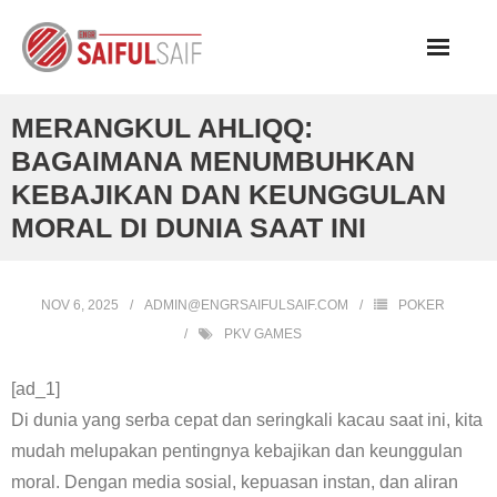
Skip
to
content
MERANGKUL AHLIQQ:
BAGAIMANA MENUMBUHKAN
KEBAJIKAN DAN KEUNGGULAN
MORAL DI DUNIA SAAT INI
NOV 6, 2025
ADMIN@ENGRSAIFULSAIF.COM
POKER
PKV GAMES
[ad_1]
Di dunia yang serba cepat dan seringkali kacau saat ini, kita
mudah melupakan pentingnya kebajikan dan keunggulan
moral. Dengan media sosial, kepuasan instan, dan aliran