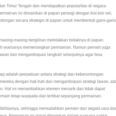
ari Timur Tengah dan mendapatkan popularitas di negara-
Permainan ini dimainkan di papan persegi dengan kisi-kisi sel,
ongan secara strategis di papan untuk membentuk garis-garis
masing-masing bergiliran meletakkan bidaknya di papan.
uah warnanya memenangkan permainan. Namun pemain juga
awan dan mengantisipasi langkah selanjutnya agar bisa
iqq adalah perpaduan antara strategi dan keberuntungan.
reka dengan hati-hati dan mengantisipasi strategi lawan, ad
an. Hal ini menambahkan elemen menarik dan tidak dapat
emain tetap waspada dan terlibat sepanjang permainan.
ibilitasnya, sehingga memudahkan pemain dari segala usia da
inya. Permainan ini dapat dimainkan dalam suasana santai