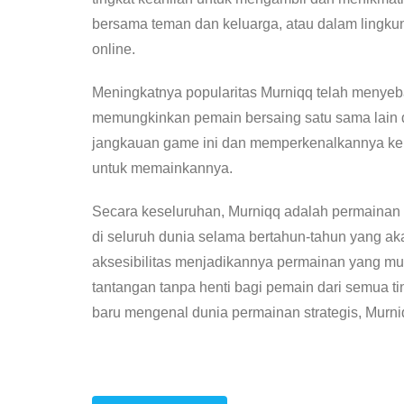
bersama teman dan keluarga, atau dalam lingkun
online.
Meningkatnya popularitas Murniqq telah menyebab
memungkinkan pemain bersaing satu sama lain d
jangkauan game ini dan memperkenalkannya ke
untuk memainkannya.
Secara keseluruhan, Murniqq adalah permainan 
di seluruh dunia selama bertahun-tahun yang ak
aksesibilitas menjadikannya permainan yang mud
tantangan tanpa henti bagi pemain dari semua t
baru mengenal dunia permainan strategis, Murniq