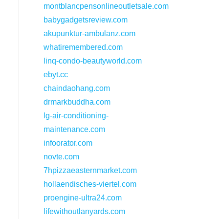
montblancpensonlineoutletsale.com
babygadgetsreview.com
akupunktur-ambulanz.com
whatiremembered.com
linq-condo-beautyworld.com
ebyt.cc
chaindaohang.com
drmarkbuddha.com
lg-air-conditioning-
maintenance.com
infoorator.com
novte.com
7hpizzaeasternmarket.com
hollaendisches-viertel.com
proengine-ultra24.com
lifewithoutlanyards.com