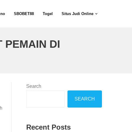
ino
SBOBET88
Togel
Situs Judi Online
 PEMAIN DI
Search
SEARCH
ah
Recent Posts