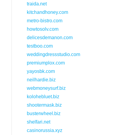
traida.net
kitchandhoney.com
metro-bistro.com
howtosolv.com
delicesdemanon.com
testboo.com
weddingdressstudio.com
premiumplox.com
yayosbk.com
neilhardie.biz
webmoneysurf.biz
kolohebluet.biz
shootermask.biz
busterwheel.biz
shelfari.net
casinorussia.xyz