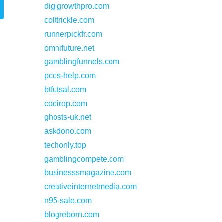
digigrowthpro.com
colttrickle.com
runnerpickfr.com
omnifuture.net
gamblingfunnels.com
pcos-help.com
btfutsal.com
codirop.com
ghosts-uk.net
askdono.com
techonly.top
gamblingcompete.com
businesssmagazine.com
creativeinternetmedia.com
n95-sale.com
blogreborn.com