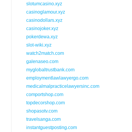
slotumcasino.xyz
casinoglamour.xyz
casinodollars.xyz
casinojoker.xyz
pokerdewa.xyz
slot-wiki.xyz
watch2match.com
galenaseo.com
myglobaltrustbank.com
employmentlawlawyergo.com
medicalmalpracticelawyersinc.com
comportshop.com
topdecorshop.com
shopasotv.com
travelsanga.com
instantguestposting.com