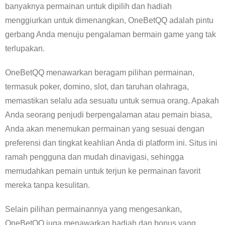
banyaknya permainan untuk dipilih dan hadiah
menggiurkan untuk dimenangkan, OneBetQQ adalah pintu
gerbang Anda menuju pengalaman bermain game yang tak
terlupakan.
OneBetQQ menawarkan beragam pilihan permainan,
termasuk poker, domino, slot, dan taruhan olahraga,
memastikan selalu ada sesuatu untuk semua orang. Apakah
Anda seorang penjudi berpengalaman atau pemain biasa,
Anda akan menemukan permainan yang sesuai dengan
preferensi dan tingkat keahlian Anda di platform ini. Situs ini
ramah pengguna dan mudah dinavigasi, sehingga
memudahkan pemain untuk terjun ke permainan favorit
mereka tanpa kesulitan.
Selain pilihan permainannya yang mengesankan,
OneBetQQ juga menawarkan hadiah dan bonus yang